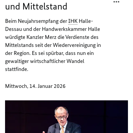
und Mittelstand
WENIG
LEISTU
BÜROK
WENIG
IN
BÜROK
Beim Neujahrsempfang der
IHK
Halle-
WIRTS
IN
Dessau und der Handwerkskammer Halle
UND
WIRTS
würdigte Kanzler Merz die Verdienste des
MITTE
UND
Mittelstands seit der Wiedervereinigung in
MITTE
der Region. Es sei spürbar, dass nun ein
gewaltiger wirtschaftlicher Wandel
stattfinde.
Mittwoch, 14. Januar 2026