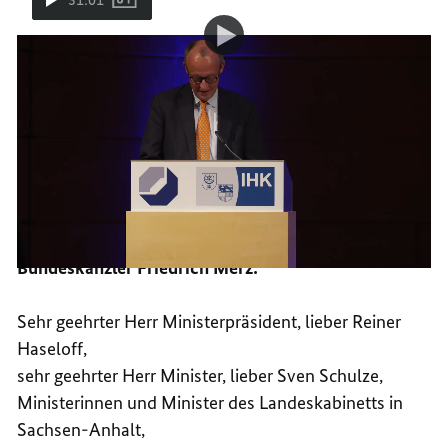
Video-
Video
Rede des Bundeskanzlers beim
Player:
Rede
Neujahrsempfang der
IHK
Halle-Dessau und der
des
Bundeskanzlers
Handwerkskammer Halle
beim
Neujahrsempfang
der
IHK
Lesen Sie hier die Mitschrift der
Halle-
Dessau
Rede:
und
der
Handwerkskammer
Halle
Bundeskanzler Friedrich Merz:
Sehr geehrter Herr Ministerpräsident, lieber Reiner
Haseloff,
sehr geehrter Herr Minister, lieber Sven Schulze,
Ministerinnen und Minister des Landeskabinetts in
Sachsen-Anhalt,