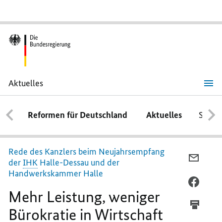
Aktuelles
Mehr
Leistung,
weniger
Reformen für Deutschland
Aktuelles
Schwe
Bürokratie
in
Wirtschaft
und
Mittelstand
Rede des Kanzlers beim Neujahrsempfang
PER
der
IHK
Halle-Dessau und der
E-
Handwerkskammer Halle
MAIL
PER
Mehr Leistung, weniger
TEILEN
FACEB
MEHR
TEILEN
Bürokratie in Wirtschaft
LEISTU
MEHR