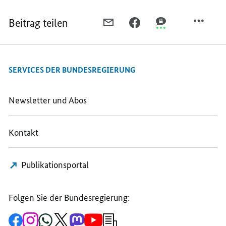
Beitrag teilen
PER
PER
PER
E-
FACEBOOK
THREEMA
MAIL
TEILEN,
TEILEN,
TEILEN,
BUNDESKANZLER
BUNDESKANZLER
SERVICES DER BUNDESREGIERUNG
BUNDESKANZLER
FRIEDRICH
FRIEDRICH
FRIEDRICH
MERZ
MERZ
MERZ
TELEFONIERT
TELEFONIERT
Newsletter und Abos
TELEFONIERT
MIT
MIT
MIT
DEM
DEM
Kontakt
DEM
PRÄSIDENTEN
PRÄSIDENTEN
PRÄSIDENTEN
DER
DER
DER
UKRAINE,
UKRAINE,
Publikationsportal
UKRAINE,
WOLODYMYR
WOLODYMYR
WOLODYMYR
SELENSKYJ
SELENSKYJ
SELENSKYJ
Folgen Sie der Bundesregierung:
Zur
Zum
Zum
Zum
Zum
Zum
Newsletter-
Facebook-
Instagram-
WhatsApp-
X-
Mastodon-
YouTube-
Anmeldung