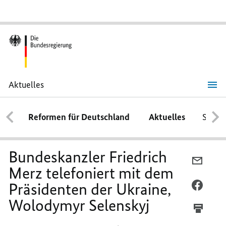
Aktuelles
Bundeskanzler
Friedrich
Merz
Reformen für Deutschland
Aktuelles
Schwe
telefoniert
mit
dem
Präsidenten
der
Bundeskanzler Friedrich
Ukraine,
PER
Wolodymyr
Merz telefoniert mit dem
E-
Selenskyj
Präsidenten der Ukraine,
MAIL
PER
TEILEN
FACEB
Wolodymyr Selenskyj
BUNDE
TEILEN
FRIED
BUNDE