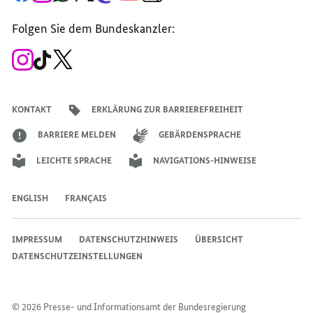
Seite
Account
Kanal
Kanal
Kanal
Kanal
der
der
der
der
des
der
der
Bundesregierung
Folgen Sie dem Bundeskanzler:
Bundesregierung
Bundesregierung
Bundesregierung
Regierungssprechers
Bundesregierung
Bundesregierung
Zum
Zum
Zum
Instagram-
TikTok-
X-
Account
Kanal
Kanal
des
des
des
Bundeskanzlers
Bundeskanzlers
Bundeskanzlers
KONTAKT
ERKLÄRUNG ZUR BARRIEREFREIHEIT
BARRIERE MELDEN
GEBÄRDENSPRACHE
LEICHTE SPRACHE
NAVIGATIONS-HINWEISE
ENGLISH
FRANÇAIS
IMPRESSUM
DATENSCHUTZHINWEIS
ÜBERSICHT
DATENSCHUTZEINSTELLUNGEN
© 2026 Presse- und Informationsamt der Bundesregierung