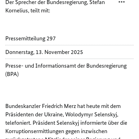
Der Sprecher der Bundesregierung, Stefan
MERZ
FRIED
Kornelius, teilt mit:
TELEF
MERZ
MIT
TELEF
DEM
MIT
PRÄSI
DEM
Pressemitteilung 297
DER
PRÄSI
UKRAI
DER
Donnerstag, 13. November 2025
WOLO
UKRAI
SELEN
WOLO
Presse- und Informationsamt der Bundesregierung
SELEN
(BPA)
Bundeskanzler Friedrich Merz hat heute mit dem
Präsidenten der Ukraine, Wolodymyr Selenskyj,
telefoniert. Präsident Selenskyj informierte über die
Korruptionsermittlungen gegen inzwischen