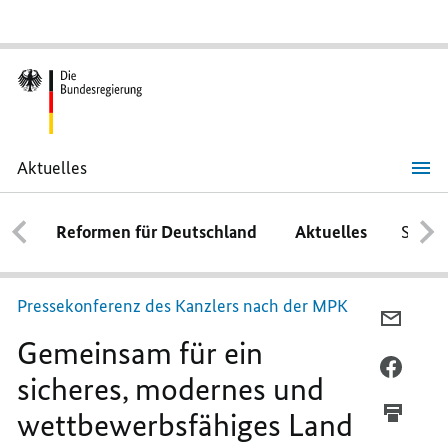
Aktuelles
Gemeinsam
für
ein
Reformen für Deutschland
Aktuelles
Schwe
sicheres,
modernes
und
wettbewerbsfähiges
Land
Pressekonferenz des Kanzlers nach der MPK
PER
Gemeinsam für ein
E-
MAIL
PER
sicheres, modernes und
TEILEN
FACEB
wettbewerbsfähiges Land
GEMEI
TEILEN
FÜR
GEMEI