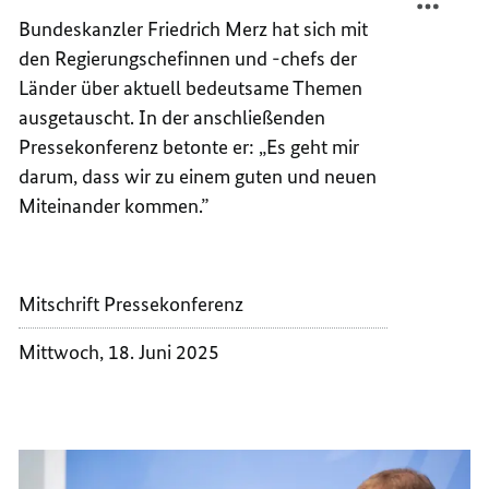
EIN
FÜR
Bundeskanzler Friedrich Merz hat sich mit
SICHER
EIN
den Regierungschefinnen und -chefs der
MODER
SICHER
Länder über aktuell bedeutsame Themen
UND
MODER
ausgetauscht. In der anschließenden
WETTB
UND
Pressekonferenz betonte er: „E
s geht mir
LAND
WETTB
darum, dass wir zu einem guten und neuen
LAND
Miteinander kommen.”
Mitschrift Pressekonferenz
Mittwoch, 18. Juni 2025