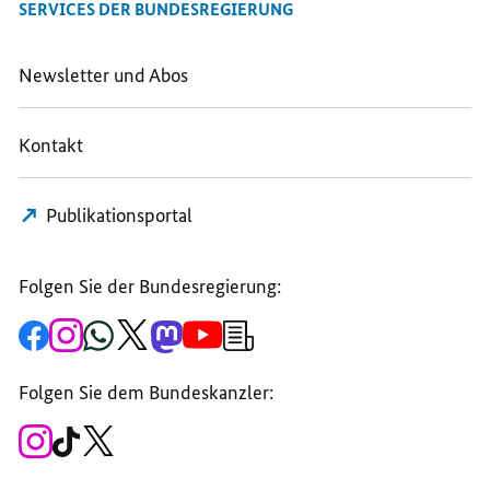
SERVICES DER BUNDESREGIERUNG
LEICHTER
RÜCKGANG
RÜCKGANG
RÜCKGANG
DER
DER
DER
STRAFTATEN
STRAFTATEN
Newsletter und Abos
STRAFTATEN
Kontakt
Publikationsportal
Folgen Sie der Bundesregierung:
Zur
Zum
Zum
Zum
Zum
Zum
Newsletter-
Facebook-
Instagram-
WhatsApp-
X-
Mastodon-
YouTube-
Anmeldung
Seite
Account
Kanal
Kanal
Kanal
Kanal
der
der
der
der
des
der
der
Bundesregierung
Folgen Sie dem Bundeskanzler:
Bundesregierung
Bundesregierung
Bundesregierung
Regierungssprechers
Bundesregierung
Bundesregierung
Zum
Zum
Zum
Instagram-
TikTok-
X-
Account
Kanal
Kanal
des
des
des