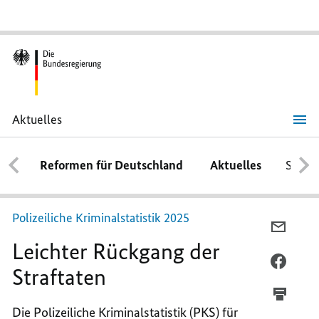
Aktuelles
Leichter
Rückgang
der
Reformen für Deutschland
Aktuelles
Schwe
Straftaten
Polizeiliche Kriminalstatistik 2025
PER
Leichter Rückgang der
E-
MAIL
PER
Straftaten
TEILEN
FACEB
LEICH
TEILEN
Die Polizeiliche Kriminalstatistik (PKS) für
RÜCKG
LEICH