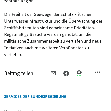
zentrale Region.
Die Freiheit der Seewege, der Schutz kritischer
Unterwasserinfrastruktur und die Überwachung der
Schifffahrtsrouten sind gemeinsame Prioritäten.
Regelmäßige Besuche werden genutzt, um die
militärische Zusammenarbeit zu vertiefen und neue
Initiativen auch mit weiteren Verbündeten zu
vertiefen.
Beitrag teilen
PER
PER
PER
E-
FACEBOOK
THREEMA
MAIL
TEILEN,
TEILEN,
TEILEN,
ZUSAMMENARBEIT
ZUSAMMENARBEIT
SERVICES DER BUNDESREGIERUNG
ZUSAMMENARBEIT
MIT
MIT
MIT
KANADA
KANADA
KANADA
STÄRKEN
STÄRKEN