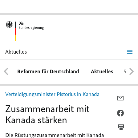
Aktuelles
Zusammenarbeit
mit
Kanada
Reformen für Deutschland
Aktuelles
Schwe
stärken
Verteidigungsminister Pistorius in Kanada
PER
Zusammenarbeit mit
E-
MAIL
PER
Kanada stärken
TEILEN
FACEB
ZUSAM
TEILEN
Die Rüstungszusammenarbeit mit Kanada
MIT
ZUSAM