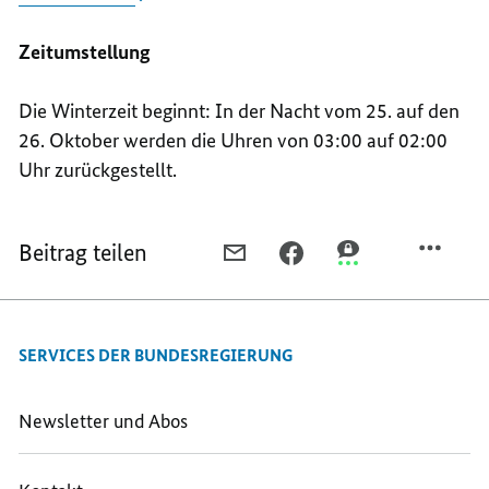
Zeitumstellung
Die Winterzeit beginnt: In der Nacht vom 25. auf den
26. Oktober werden die Uhren von 03:00 auf 02:00
Uhr zurückgestellt.
Beitrag teilen
PER
PER
PER
E-
FACEBOOK
THREEMA
MAIL
TEILEN,
TEILEN,
TEILEN,
WAS
WAS
SERVICES DER BUNDESREGIERUNG
WAS
IST
IST
IST
NEU
NEU
NEU
IM
IM
Newsletter und Abos
IM
OKTOBER
OKTOBER
OKTOBER
2025?
2025?
2025?