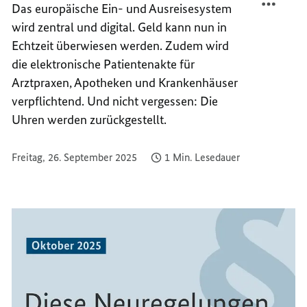
Das europäische Ein- und Ausreisesystem
NEU
IST
wird zentral und digital. Geld kann nun in
IM
NEU
OKTOB
IM
Echtzeit überwiesen werden. Zudem wird
2025?
OKTOB
die elektronische Patientenakte für
2025?
Arztpraxen, Apotheken und Krankenhäuser
verpflichtend. Und nicht vergessen: Die
Uhren werden zurückgestellt.
Freitag, 26. September 2025
1 Min. Lesedauer