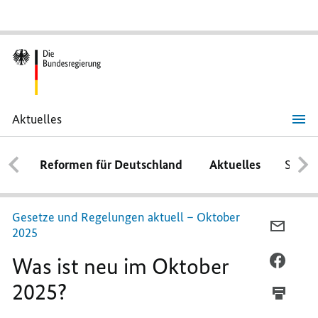
Aktuelles
Was
ist
neu
Reformen für Deutschland
Aktuelles
Schwe
im
Oktober
2025?
Gesetze und Regelungen aktuell – Oktober
PER
2025
E-
Was ist neu im Oktober
MAIL
PER
TEILEN
FACEB
2025?
WAS
TEILEN
IST
WAS