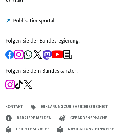
Kontakt
Publikationsportal
Folgen Sie der Bundesregierung:
Zur
Zum
Zum
Zum
Zum
Zum
Newsletter-
Facebook-
Instagram-
WhatsApp-
X-
Mastodon-
YouTube-
Anmeldung
Seite
Account
Kanal
Kanal
Kanal
Kanal
der
der
der
der
des
der
der
Bundesregierung
Folgen Sie dem Bundeskanzler:
Bundesregierung
Bundesregierung
Bundesregierung
Regierungssprechers
Bundesregierung
Bundesregierung
Zum
Zum
Zum
Instagram-
TikTok-
X-
Account
Kanal
Kanal
des
des
des
Bundeskanzlers
Bundeskanzlers
Bundeskanzlers
KONTAKT
ERKLÄRUNG ZUR BARRIEREFREIHEIT
BARRIERE MELDEN
GEBÄRDENSPRACHE
LEICHTE SPRACHE
NAVIGATIONS-HINWEISE