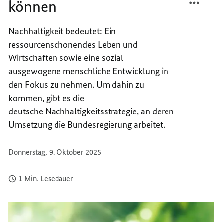
können
UND
JETZIG
KOMM
UND
Nachhaltigkeit bedeutet: Ein
GENER
KOMM
ressourcenschonendes Leben und
GUT
GENER
LEBEN
GUT
Wirtschaften sowie eine sozial
KÖNN
LEBEN
ausgewogene menschliche Entwicklung in
KÖNN
den Fokus zu nehmen. Um dahin zu
kommen, gibt es die
deutsche Nachhaltigkeitsstrategie, an deren
Umsetzung die Bundesregierung arbeitet.
Donnerstag, 9. Oktober 2025
1 Min. Lesedauer