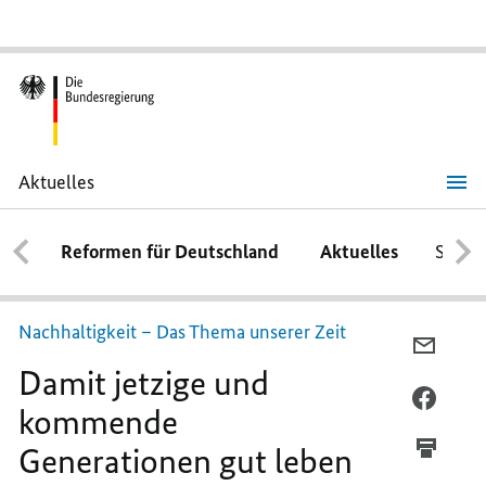
Aktuelles
Damit
jetzige
und
Reformen für Deutschland
Aktuelles
Schwe
kommende
Generationen gut
leben
können
Nachhaltigkeit – Das Thema unserer Zeit
PER
Damit jetzige und
E-
MAIL
PER
kommende
TEILEN
FACEB
Generationen gut leben
DAMIT
TEILEN
JETZIG
DAMIT