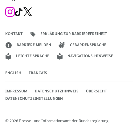
Zum
Zum
Zum
Instagram-
TikTok-
X-
Account
Kanal
Kanal
des
des
des
Bundeskanzlers
Bundeskanzlers
Bundeskanzlers
KONTAKT
ERKLÄRUNG ZUR BARRIEREFREIHEIT
BARRIERE MELDEN
GEBÄRDENSPRACHE
LEICHTE SPRACHE
NAVIGATIONS-HINWEISE
ENGLISH
FRANÇAIS
IMPRESSUM
DATENSCHUTZHINWEIS
ÜBERSICHT
DATENSCHUTZEINSTELLUNGEN
© 2026 Presse- und Informationsamt der Bundesregierung