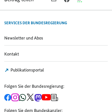
E-
FACEBOOK
THREEMA
MAIL
TEILEN,
TEILEN,
TEILEN,
DAMIT
DAMIT
SERVICES DER BUNDESREGIERUNG
DAMIT
JETZIGE
JETZIGE
JETZIGE
UND
UND
UND
KOMMENDE
KOMMENDE
Newsletter und Abos
KOMMENDE
GENERATIONEN
GENERATIONEN
GENERATIONEN
GUT
GUT
Kontakt
GUT
LEBEN
LEBEN
LEBEN
KÖNNEN
KÖNNEN
KÖNNEN
Publikationsportal
Folgen Sie der Bundesregierung:
Zur
Zum
Zum
Zum
Zum
Zum
Newsletter-
Facebook-
Instagram-
WhatsApp-
X-
Mastodon-
YouTube-
Anmeldung
Seite
Account
Kanal
Kanal
Kanal
Kanal
der
der
der
der
des
der
der
Bundesregierung
Folgen Sie dem Bundeskanzler:
Bundesregierung
Bundesregierung
Bundesregierung
Regierungssprechers
Bundesregierung
Bundesregierung