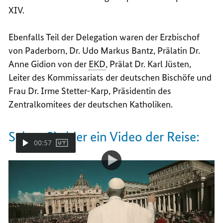
XIV.
Ebenfalls Teil der Delegation waren der Erzbischof
von Paderborn, Dr. Udo Markus Bantz, Prälatin Dr.
Anne Gidion von der
EKD
, Prälat Dr. Karl Jüsten,
Leiter des Kommissariats der deutschen Bischöfe und
Frau Dr. Irme Stetter-Karp, Präsidentin des
Zentralkomitees der deutschen Katholiken.
Sehen Sie hier ein Video der Reise:
00:57
Video-
Video
Bundeskanzler Friedrich Merz zum Amtsantritt
Player:
Bundeskanzler
in Rom
Friedrich
Merz
zum
Amtsantritt
in
Lesen Sie hier das