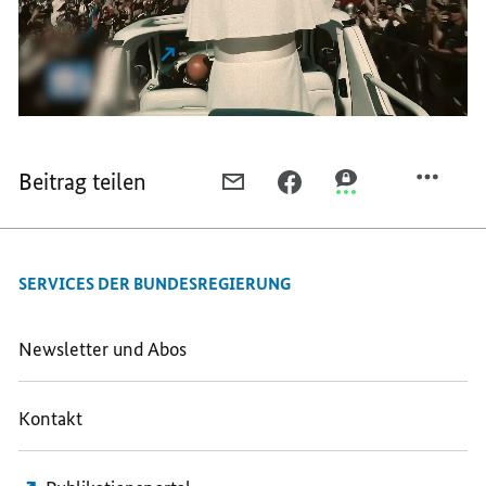
Rom
Pressestatement nach der Amtseinführung von
Papst Leo XIV.
auf dem Campo Santo Teutonico in Rom.
Beitrag teilen
PER
PER
PER
E-
FACEBOOK
THREEMA
MAIL
TEILEN,
TEILEN,
TEILEN,
UNS
UNS
SERVICES DER BUNDESREGIERUNG
UNS
LIEGT
LIEGT
LIEGT
DIE
DIE
DIE
ZUKUNFT
ZUKUNFT
Newsletter und Abos
ZUKUNFT
EUROPAS
EUROPAS
EUROPAS
AM
AM
Kontakt
AM
HERZEN
HERZEN
HERZEN