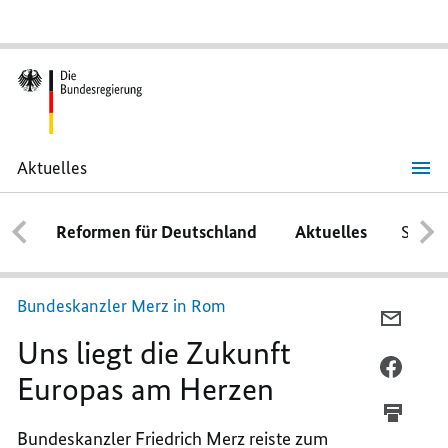
Aktuelles
Uns
liegt
die
Reformen für Deutschland
Aktuelles
Schwe
Zukunft
Europas
am
Herzen
Bundeskanzler Merz in Rom
PER
Uns liegt die Zukunft
E-
MAIL
PER
Europas am Herzen
TEILEN
FACEB
UNS
TEILEN
Bundeskanzler Friedrich Merz reiste zum
LIEGT
UNS