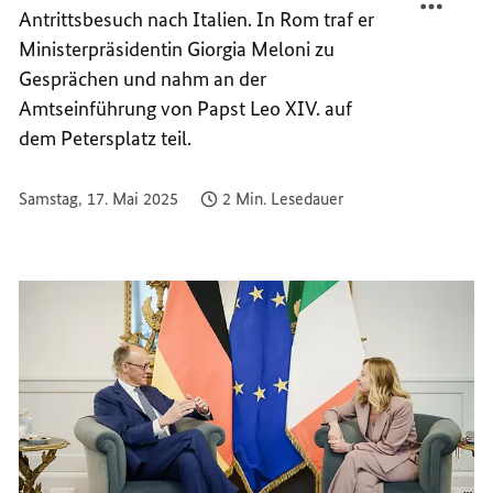
Antrittsbesuch nach Italien. In Rom traf er
DIE
LIEGT
ZUKUN
DIE
Ministerpräsidentin Giorgia Meloni zu
EUROP
ZUKUN
Gesprächen und nahm an der
AM
EUROP
Amtseinführung von Papst Leo XIV. auf
HERZE
AM
dem Petersplatz teil.
HERZE
Samstag, 17. Mai 2025
2 Min. Lesedauer