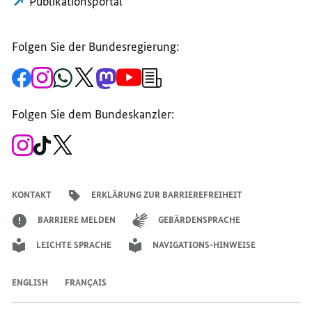
Publikationsportal
Folgen Sie der Bundesregierung:
Zur
Zum
Zum
Zum
Zum
Zum
Newsletter-
Facebook-
Instagram-
WhatsApp-
X-
Mastodon-
YouTube-
Anmeldung
Seite
Account
Kanal
Kanal
Kanal
Kanal
der
der
der
der
des
der
der
Bundesregierung
Folgen Sie dem Bundeskanzler:
Bundesregierung
Bundesregierung
Bundesregierung
Regierungssprechers
Bundesregierung
Bundesregierung
Zum
Zum
Zum
Instagram-
TikTok-
X-
Account
Kanal
Kanal
des
des
des
Bundeskanzlers
Bundeskanzlers
Bundeskanzlers
KONTAKT
ERKLÄRUNG ZUR BARRIEREFREIHEIT
BARRIERE MELDEN
GEBÄRDENSPRACHE
LEICHTE SPRACHE
NAVIGATIONS-HINWEISE
ENGLISH
FRANÇAIS