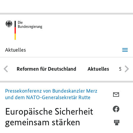
Aktuelles
Europäische
Sicherheit
gemeinsam
Reformen für Deutschland
Aktuelles
Schwe
stärken
Pressekonferenz von Bundeskanzler Merz
PER
und dem
NATO-Generalsekretär Rutte
E-
Europäische Sicherheit
MAIL
PER
TEILEN
FACEB
gemeinsam stärken
EUROP
TEILEN
SICHE
EUROP