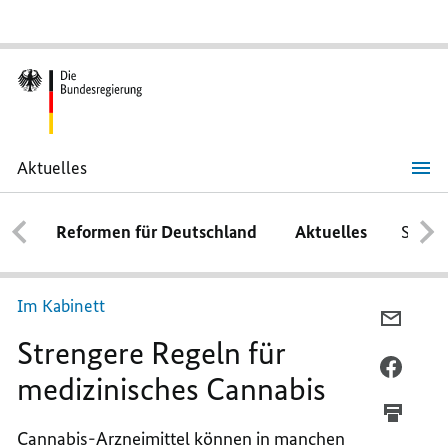
Aktuelles
Strengere
Regeln
für
Reformen für Deutschland
Aktuelles
Schwe
medizinisches
Cannabis
Im Kabinett
PER
Strengere Regeln für
E-
MAIL
PER
medizinisches Cannabis
TEILEN
FACEB
STREN
TEILEN
Cannabis-Arzneimittel können in manchen
REGEL
STREN