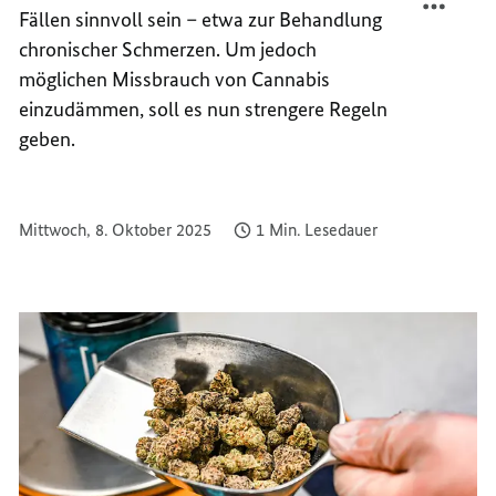
Fällen sinnvoll sein – etwa zur Behandlung
FÜR
REGEL
MEDIZ
FÜR
chronischer Schmerzen. Um jedoch
CANNA
MEDIZ
möglichen Missbrauch von Cannabis
CANNA
einzudämmen, soll es nun strengere Regeln
geben.
Mittwoch, 8. Oktober 2025
1 Min. Lesedauer