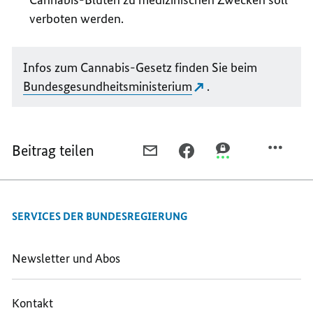
verboten werden.
Infos zum Cannabis-Gesetz finden Sie beim
Bundesgesundheitsministerium
.
Beitrag teilen
PER
PER
PER
E-
FACEBOOK
THREEMA
MAIL
TEILEN,
TEILEN,
TEILEN,
STRENGERE
STRENGERE
SERVICES DER BUNDESREGIERUNG
STRENGERE
REGELN
REGELN
REGELN
FÜR
FÜR
FÜR
MEDIZINISCHES
MEDIZINISCHES
Newsletter und Abos
MEDIZINISCHES
CANNABIS
CANNABIS
CANNABIS
Kontakt