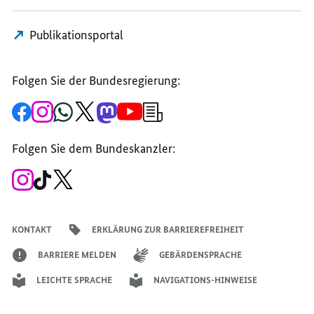
Publikationsportal
Folgen Sie der Bundesregierung:
Zur
Zum
Zum
Zum
Zum
Zum
Newsletter-
Facebook-
Instagram-
WhatsApp-
X-
Mastodon-
YouTube-
Anmeldung
Seite
Account
Kanal
Kanal
Kanal
Kanal
der
der
der
der
des
der
der
Bundesregierung
Folgen Sie dem Bundeskanzler:
Bundesregierung
Bundesregierung
Bundesregierung
Regierungssprechers
Bundesregierung
Bundesregierung
Zum
Zum
Zum
Instagram-
TikTok-
X-
Account
Kanal
Kanal
des
des
des
Bundeskanzlers
Bundeskanzlers
Bundeskanzlers
KONTAKT
ERKLÄRUNG ZUR BARRIEREFREIHEIT
BARRIERE MELDEN
GEBÄRDENSPRACHE
LEICHTE SPRACHE
NAVIGATIONS-HINWEISE