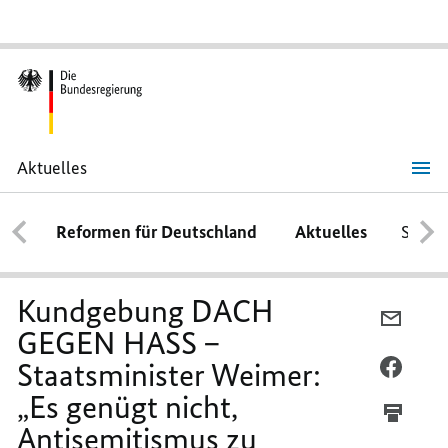
Aktuelles
Kundgebung
DACH
GEGEN
Reformen für Deutschland
Aktuelles
Schwe
HASS
–
Staatsminister
Weimer:
„Es
Kundgebung DACH
genügt
PER
nicht,
GEGEN HASS –
E-
Antisemitismus
zu
Staatsminister Weimer:
MAIL
PER
bedauern.
TEILEN
FACEB
Wir
„Es genügt nicht,
müssen
KUNDG
TEILEN
handeln.“
Antisemitismus zu
DACH
KUNDG