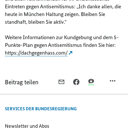
Eintreten gegen Antisemitismus: „Ich danke allen, die
heute in München Haltung zeigen. Bleiben Sie
standhaft, bleiben Sie aktiv.“
Weitere Informationen zur Kundgebung und dem 5-
Punkte-Plan gegen Antisemitismus finden Sie hier:
https://dachgegenhass.com/
Beitrag teilen
PER
PER
PER
E-
FACEBOOK
THREEMA
MAIL
TEILEN,
TEILEN,
TEILEN,
KUNDGEBUNG
KUNDGEBUNG
SERVICES DER BUNDESREGIERUNG
KUNDGEBUNG
DACH
DACH
DACH
GEGEN
GEGEN
GEGEN
HASS
HASS
Newsletter und Abos