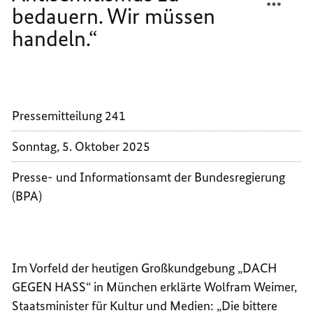
bedauern. Wir müssen
GEGEN
DACH
HASS
GEGEN
handeln.“
–
HASS
STAAT
–
WEIME
STAAT
„ES
WEIME
GENÜG
„ES
Pressemitteilung 241
NICHT,
GENÜG
Sonntag, 5. Oktober 2025
ANTIS
NICHT,
ZU
ANTIS
Presse- und Informationsamt der Bundesregierung
BEDAU
ZU
(BPA)
WIR
BEDAU
MÜSSE
WIR
HANDE
MÜSSE
HANDE
Im Vorfeld der heutigen Großkundgebung „DACH
GEGEN HASS“ in München erklärte Wolfram Weimer,
Staatsminister für Kultur und Medien: „Die bittere