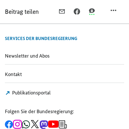
Beitrag teilen
PER
PER
PER
E-
FACEBOOK
THREEMA
MAIL
TEILEN,
TEILEN,
TEILEN,
KOALITIONSVERTRAG
KOALITIONSVERT
SERVICES DER BUNDESREGIERUNG
KOALITIONSVERTRAG
ZWISCHEN
ZWISCHEN
ZWISCHEN
CDU,
CDU,
CDU,
CSU
CSU
Newsletter und Abos
CSU
UND
UND
UND
SPD
SPD
Kontakt
SPD
Publikationsportal
Folgen Sie der Bundesregierung:
Zur
Zum
Zum
Zum
Zum
Zum
Newsletter-
Facebook-
Instagram-
WhatsApp-
X-
Mastodon-
YouTube-
Anmeldung