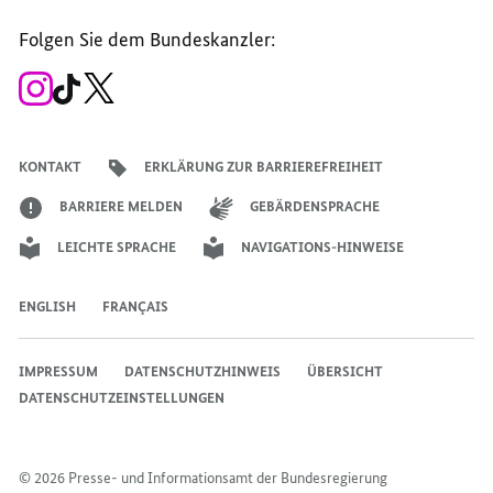
Seite
Account
Kanal
Kanal
Kanal
Kanal
der
der
der
der
des
der
der
Bundesregierung
Folgen Sie dem Bundeskanzler:
Bundesregierung
Bundesregierung
Bundesregierung
Regierungssprechers
Bundesregierung
Bundesregierung
Zum
Zum
Zum
Instagram-
TikTok-
X-
Account
Kanal
Kanal
des
des
des
Bundeskanzlers
Bundeskanzlers
Bundeskanzlers
KONTAKT
ERKLÄRUNG ZUR BARRIEREFREIHEIT
BARRIERE MELDEN
GEBÄRDENSPRACHE
LEICHTE SPRACHE
NAVIGATIONS-HINWEISE
ENGLISH
FRANÇAIS
IMPRESSUM
DATENSCHUTZHINWEIS
ÜBERSICHT
DATENSCHUTZEINSTELLUNGEN
© 2026 Presse- und Informationsamt der Bundesregierung