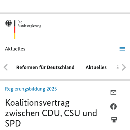
Aktuelles
Koalitionsvertrag
zwischen
CDU,
Reformen für Deutschland
Aktuelles
Schwe
CSU
und
SPD
Regierungsbildung 2025
PER
Koalitionsvertrag
E-
MAIL
PER
zwischen CDU, CSU und
TEILEN
FACEB
SPD
KOALI
TEILEN
ZWISC
KOALI