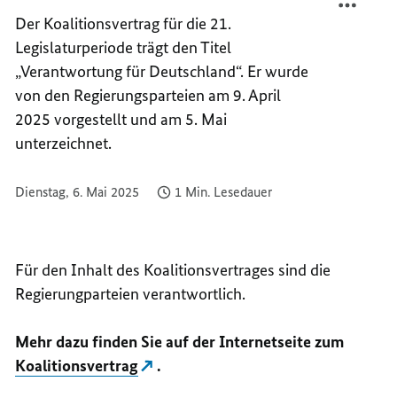
CDU,
ZWISC
Der Koalitionsvertrag für die 21.
CSU
CDU,
Legislaturperiode trägt den Titel
UND
CSU
„Verantwortung für Deutschland“. Er wurde
SPD
UND
von den Regierungsparteien am 9. April
SPD
2025 vorgestellt und am 5. Mai
unterzeichnet.
Dienstag, 6. Mai 2025
1 Min. Lesedauer
Für den Inhalt des Koalitionsvertrages sind die
Regierungparteien verantwortlich.
Mehr dazu finden Sie auf der Internetseite zum
Koalitionsvertrag
.