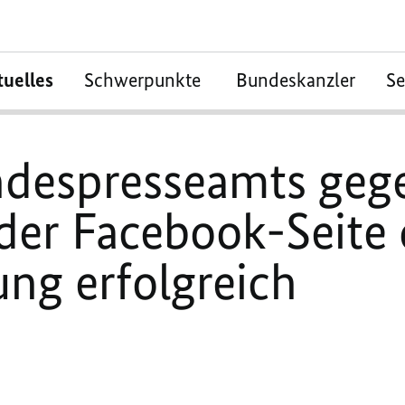
tuelles
Schwerpunkte
Bundeskanzler
S
ndespresseamts geg
der Facebook-Seite 
ng erfolgreich