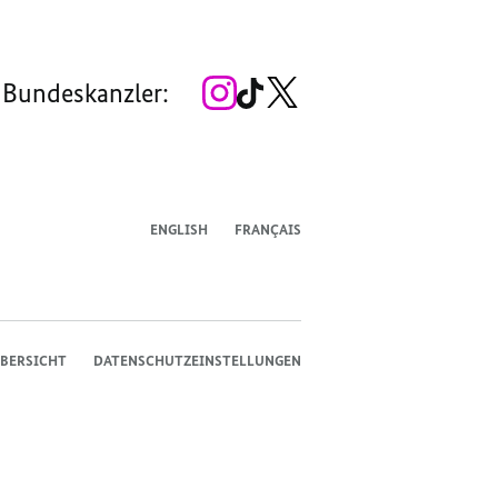
Seite
Account
Kanal
Kanal
Kanal
Kanal
der
der
der
der
des
der
der
Bundesregierung
Bundesregierung
Bundesregierung
Bundesregierung
Regierungssprechers
Bundesregierung
Bundesregierung
Zum
Zum
Zum
 Bundeskanzler:
Instagram-
TikTok-
X-
Account
Kanal
Kanal
des
des
des
Bundeskanzlers
Bundeskanzlers
Bundeskanzlers
ENGLISH
FRANÇAIS
BERSICHT
DATENSCHUTZEINSTELLUNGEN