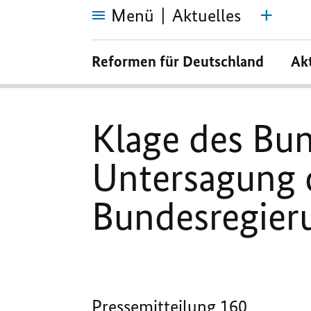
Menü
Aktuelles
Klage
des
Reformen für Deutschland
Ak
Bundespresseamts
gegen
Untersagung
der
Facebook-
Seite
Klage des Bu
der
Bundesregierung
erfolgreich
Untersagung 
Bundesregieru
Pressemitteilung 160