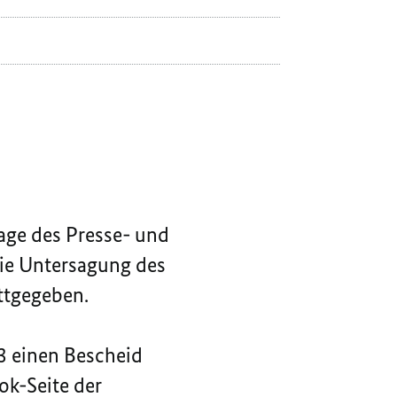
SEITE
FACEBOOK-
DER
SEITE
BUNDESREGIERUNG
DER
ERFOLGREICH
BUNDESREGIERUNG
ERFOLGREICH
lage des Presse- und
ie Untersagung des
attgegeben.
3 einen Bescheid
ok-Seite der