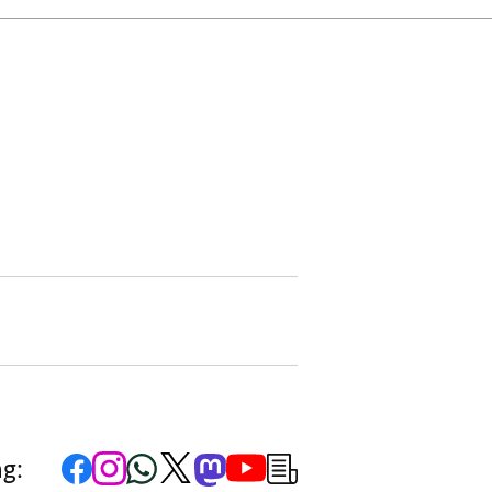
DER
FACEBOOK-
FACEBOOK-
SEITE
SEITE
DER
DER
BUNDESREGIERUNG
BUNDESREGIERUNG
ERFOLGREICH
ERFOLGREICH
Zur
Zum
Zum
Zum
Zum
Zum
Newsletter-
ng:
Facebook-
Instagram-
WhatsApp-
X-
Mastodon-
YouTube-
Anmeldung