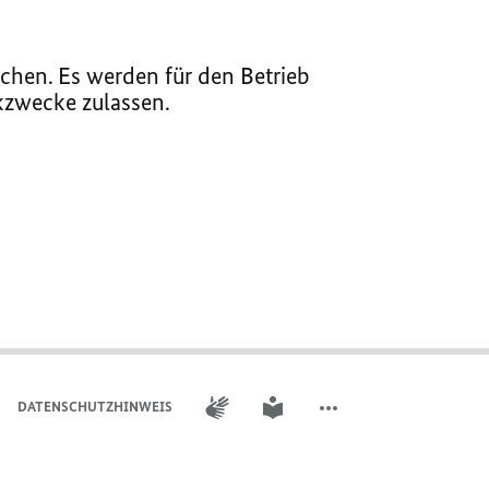
chen. Es werden für den Betrieb
ikzwecke zulassen.
GEBÄRDENSPRACHE
LEICHTE SPRACHE
DATENSCHUTZHINWEIS
WEITERE ELEMENTE DER 