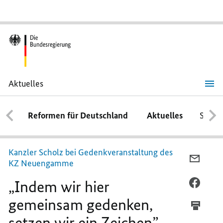
Aktuelles
„Indem
wir
hier
Reformen für Deutschland
Aktuelles
Schwe
gemeinsam
gedenken,
setzen
wir
ein
Kanzler Scholz bei Gedenkveranstaltung des
Zeichen”
PER
KZ Neuengamme
E-
„Indem wir hier
MAIL
PER
TEILEN
FACEB
gemeinsam gedenken,
„INDE
TEILEN
setzen wir ein Zeichen”
WIR
„INDE