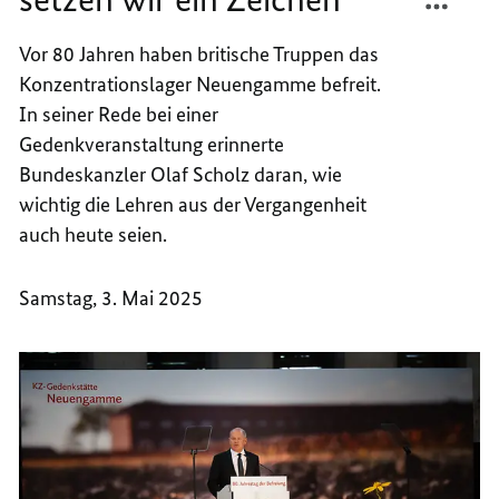
HIER
WIR
GEMEI
HIER
Vor 80 Jahren haben britische Truppen das
GEDEN
GEMEI
Konzentrationslager Neuengamme befreit.
SETZE
GEDEN
In seiner Rede bei einer
WIR
SETZE
Gedenkveranstaltung erinnerte
EIN
WIR
Bundeskanzler Olaf Scholz daran, wie
ZEICH
EIN
wichtig die Lehren aus der Vergangenheit
ZEICH
auch heute seien.
Samstag, 3. Mai 2025