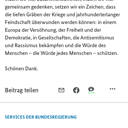
gemeinsam gedenken, setzen wir ein Zeichen, dass
die tiefen Gräben der Kriege und jahrhunderterlanger
Feindschaft überwunden werden können: in einem
Europa der Versöhnung, der Freiheit und der
Demokratie, in Gesellschaften, die Antisemitismus
und Rassismus bekämpfen und die Würde des
Menschen – die Würde jedes Menschen – schützen.
Schönen Dank.
Beitrag teilen
PER
PER
PER
E-
FACEBOOK
THREEMA
MAIL
TEILEN,
TEILEN,
TEILEN,
„INDEM
„INDEM
SERVICES DER BUNDESREGIERUNG
„INDEM
WIR
WIR
WIR
HIER
HIER