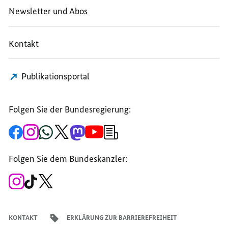
HIER
GEMEINSAM
GEMEINSAM
Newsletter und Abos
GEMEINSAM
GEDENKEN,
GEDENKEN,
GEDENKEN,
SETZEN
SETZEN
Kontakt
SETZEN
WIR
WIR
WIR
EIN
EIN
EIN
ZEICHEN”
ZEICHEN”
Publikationsportal
ZEICHEN”
Folgen Sie der Bundesregierung:
Zur
Zum
Zum
Zum
Zum
Zum
Newsletter-
Facebook-
Instagram-
WhatsApp-
X-
Mastodon-
YouTube-
Anmeldung
Seite
Account
Kanal
Kanal
Kanal
Kanal
der
der
der
der
des
der
der
Bundesregierung
Folgen Sie dem Bundeskanzler:
Bundesregierung
Bundesregierung
Bundesregierung
Regierungssprechers
Bundesregierung
Bundesregierung
Zum
Zum
Zum
Instagram-
TikTok-
X-
Account
Kanal
Kanal
des
des
des
Bundeskanzlers
Bundeskanzlers
Bundeskanzlers
KONTAKT
ERKLÄRUNG ZUR BARRIEREFREIHEIT