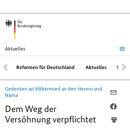
Aktuelles
Dem
Weg
der
Reformen für Deutschland
Aktuelles
Schwe
Versöhnung
verpflichtet
Gedenken an Völkermord an den Herero und
PER
Nama
E-
Dem Weg der
MAIL
PER
TEILEN
FACEB
Versöhnung verpflichtet
DEM
TEILEN
WEG
DEM