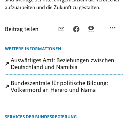
aufzuarbeiten und die Zukunft zu gestalten.
Beitrag teilen
PER
PER
PER
E-
FACEBOOK
THREEMA
MAIL
TEILEN,
TEILEN,
WEITERE INFORMATIONEN
TEILEN,
DEM
DEM
DEM
WEG
WEG
Auswärtiges Amt: Beziehungen zwischen
WEG
DER
DER
Deutschland und Namibia
DER
VERSÖHNUNG
VERSÖHNUNG
VERSÖHNUNG
VERPFLICHTET
VERPFLICHTET
Bundeszentrale für politische Bildung:
VERPFLICHTET
Völkermord an Herero und Nama
SERVICES DER BUNDESREGIERUNG