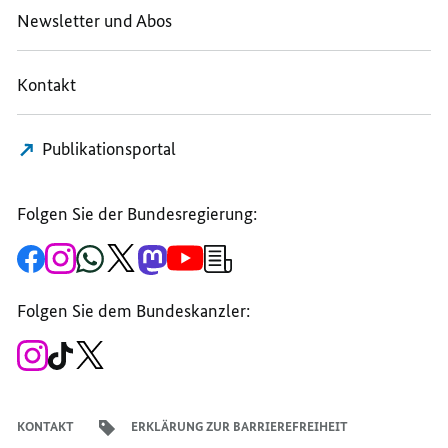
Newsletter und Abos
Kontakt
Publikationsportal
Folgen Sie der Bundesregierung:
Zur
Zum
Zum
Zum
Zum
Zum
Newsletter-
Facebook-
Instagram-
WhatsApp-
X-
Mastodon-
YouTube-
Anmeldung
Seite
Account
Kanal
Kanal
Kanal
Kanal
der
der
der
der
des
der
der
Bundesregierung
Folgen Sie dem Bundeskanzler:
Bundesregierung
Bundesregierung
Bundesregierung
Regierungssprechers
Bundesregierung
Bundesregierung
Zum
Zum
Zum
Instagram-
TikTok-
X-
Account
Kanal
Kanal
des
des
des
Bundeskanzlers
Bundeskanzlers
Bundeskanzlers
KONTAKT
ERKLÄRUNG ZUR BARRIEREFREIHEIT