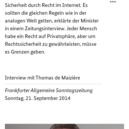
Sicherheit durch Recht im Internet. Es
SICHE
MEHR
IM
SICHE
sollten die gleichen Regeln wie in der
INTER
IM
analogen Welt gelten, erklärte der Minister
INTER
in einem Zeitungs
interview
. Jeder Mensch
habe ein Recht auf Privatsphäre, aber um
Rechtssicherheit zu gewährleisten, müsse
es Grenzen geben.
Interview mit Thomas de Maizière
Frankfurter Allgemeine Sonntagszeitung
Sonntag, 21. September 2014