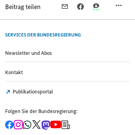
Beitrag teilen
PER
PER
PER
E-
FACEBOOK
THREEMA
MAIL
TEILEN,
TEILEN,
TEILEN,
FÜR
FÜR
SERVICES DER BUNDESREGIERUNG
FÜR
MEHR
MEHR
MEHR
SICHERHEIT
SICHERHEIT
SICHERHEIT
IM
IM
Newsletter und Abos
IM
INTERNET
INTERNET
INTERNET
Kontakt
Publikationsportal
Folgen Sie der Bundesregierung:
Zur
Zum
Zum
Zum
Zum
Zum
Newsletter-
Facebook-
Instagram-
WhatsApp-
X-
Mastodon-
YouTube-
Anmeldung
Seite
Account
Kanal
Kanal
Kanal
Kanal
der