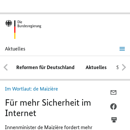
Aktuelles
Für
mehr
Sicherheit
Reformen für Deutschland
Aktuelles
Schwe
im
Internet
Im Wortlaut: de
Maizière
PER
Für mehr Sicherheit im
E-
MAIL
PER
Internet
TEILEN
FACEB
FÜR
TEILEN
Innenminister de
Maizière
fordert mehr
MEHR
FÜR