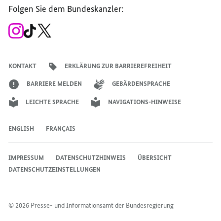
der
der
der
des
der
der
Bundesregierung
Folgen Sie dem Bundeskanzler:
Bundesregierung
Bundesregierung
Bundesregierung
Regierungssprechers
Bundesregierung
Bundesregierung
Zum
Zum
Zum
Instagram-
TikTok-
X-
Account
Kanal
Kanal
des
des
des
Bundeskanzlers
Bundeskanzlers
Bundeskanzlers
KONTAKT
ERKLÄRUNG ZUR BARRIEREFREIHEIT
BARRIERE MELDEN
GEBÄRDENSPRACHE
LEICHTE SPRACHE
NAVIGATIONS-HINWEISE
ENGLISH
FRANÇAIS
IMPRESSUM
DATENSCHUTZHINWEIS
ÜBERSICHT
DATENSCHUTZEINSTELLUNGEN
© 2026 Presse- und Informationsamt der Bundesregierung