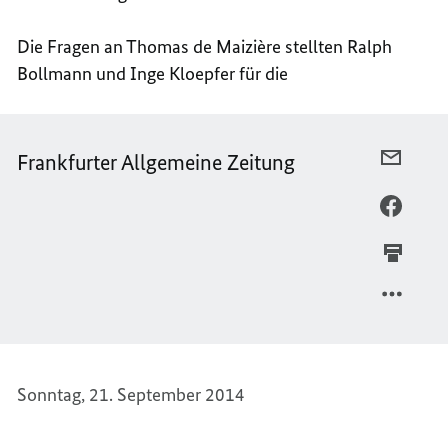
Die Fragen an Thomas de
Maizière
stellten Ralph
Bollmann und Inge Kloepfer für die
Frankfurter Allgemeine Zeitung
PER
E-
MAIL
PER
TEILEN
FACEB
FRANK
TEILEN
ALLGE
FRANK
ZEITU
ALLGE
ZEITU
Sonntag, 21. September 2014