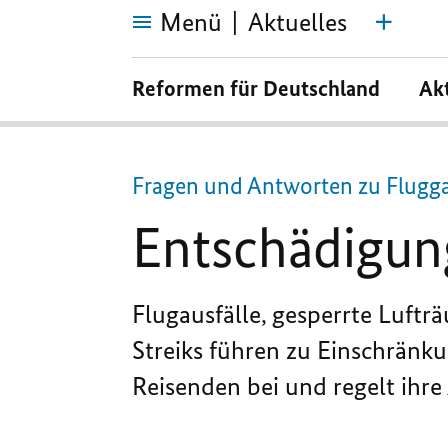
Menü
Aktuelles
Entschädigungen
bei
Reformen für Deutschland
Ak
Flugärger
Fragen und Antworten zu Flugg
Entschädigun
Flugausfälle, gesperrte Luft
Streiks führen zu Einschränk
Reisenden bei und regelt ihr