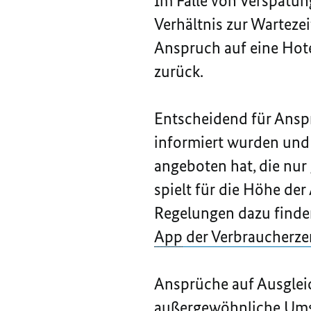
Im Falle von Verspätu
Verhältnis zur Wartezei
Anspruch auf eine Hot
zurück.
Entscheidend für Anspr
informiert wurden und 
angeboten hat, die nur
spielt für die Höhe der
Regelungen dazu finde
App
der Verbraucherze
Ansprüche auf Ausgleic
außergewöhnliche Ums