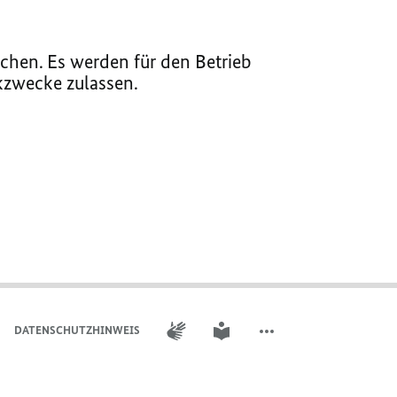
chen. Es werden für den Betrieb
ikzwecke zulassen.
GEBÄRDENSPRACHE
LEICHTE SPRACHE
DATENSCHUTZHINWEIS
WEITERE ELEMENTE DER 