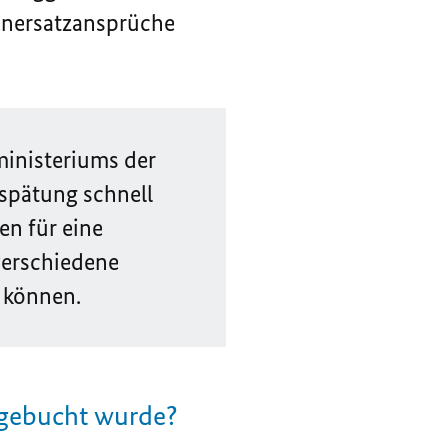
denersatzansprüche
inisteriums der
rspätung schnell
en für eine
verschiedene
n können.
mgebucht wurde?