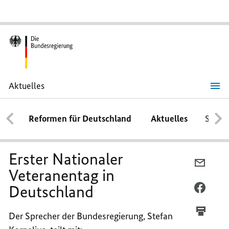
Aktuelles
Erster
Nationaler
Veteranentag
Reformen für Deutschland
Aktuelles
Schwe
in
Deutschland
Erster Nationaler
PER
Veteranentag in
E-
Deutschland
MAIL
PER
TEILEN
FACEB
ERSTE
TEILEN
Der Sprecher der Bundesregierung, Stefan
NATIO
ERSTE