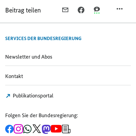
Beitrag teilen
PER
PER
PER
E-
FACEBOOK
THREEMA
MAIL
TEILEN,
TEILEN,
TEILEN,
ERSTER
ERSTER
SERVICES DER BUNDESREGIERUNG
ERSTER
NATIONALER
NATIONALER
NATIONALER
VETERANENTAG
VETERANENTAG
VETERANENTAG
IN
IN
Newsletter und Abos
IN
DEUTSCHLAND
DEUTSCHLAND
DEUTSCHLAND
Kontakt
Publikationsportal
Folgen Sie der Bundesregierung:
Zur
Zum
Zum
Zum
Zum
Zum
Newsletter-
Facebook-
Instagram-
WhatsApp-
X-
Mastodon-
YouTube-
Anmeldung