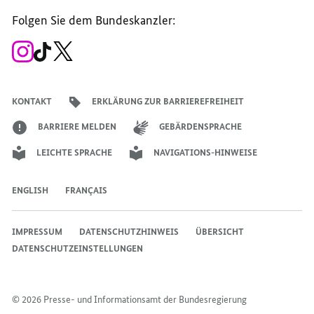
Seite
Account
Kanal
Kanal
Kanal
Kanal
der
der
der
der
des
der
der
Bundesregierung
Folgen Sie dem Bundeskanzler:
Bundesregierung
Bundesregierung
Bundesregierung
Regierungssprechers
Bundesregierung
Bundesregierung
Zum
Zum
Zum
Instagram-
TikTok-
X-
Account
Kanal
Kanal
des
des
des
Bundeskanzlers
Bundeskanzlers
Bundeskanzlers
KONTAKT
ERKLÄRUNG ZUR BARRIEREFREIHEIT
BARRIERE MELDEN
GEBÄRDENSPRACHE
LEICHTE SPRACHE
NAVIGATIONS-HINWEISE
ENGLISH
FRANÇAIS
IMPRESSUM
DATENSCHUTZHINWEIS
ÜBERSICHT
DATENSCHUTZEINSTELLUNGEN
© 2026 Presse- und Informationsamt der Bundesregierung