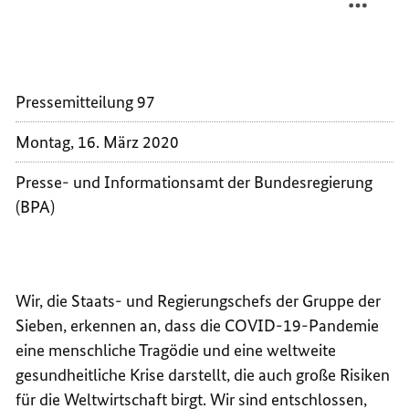
STAATS
DER
UND
STAATS
REGIE
UND
DER
REGIE
Pressemitteilung 97
G7
DER
VOM
G7
Montag, 16. März 2020
16.
VOM
MÄRZ
16.
Presse- und Informationsamt der Bundesregierung
2020
MÄRZ
(BPA)
2020
Wir, die Staats- und Regierungschefs der Gruppe der
Sieben, erkennen an, dass die COVID-19-Pandemie
eine menschliche Tragödie und eine weltweite
gesundheitliche Krise darstellt, die auch große Risiken
für die Weltwirtschaft birgt. Wir sind entschlossen,