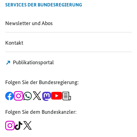
SERVICES DER BUNDESREGIERUNG
ERKLÄRUNG
DER
DER
DER
STAATS-
STAATS-
STAATS-
UND
UND
Newsletter und Abos
UND
REGIERUNGSCHEFS
REGIERUNGSCHEFS
REGIERUNGSCHEFS
DER
DER
Kontakt
DER
G7
G7
G7
VOM
VOM
VOM
16.
16.
Publikationsportal
16.
MÄRZ
MÄRZ
MÄRZ
2020
2020
2020
Folgen Sie der Bundesregierung:
Zur
Zum
Zum
Zum
Zum
Zum
Newsletter-
Facebook-
Instagram-
WhatsApp-
X-
Mastodon-
YouTube-
Anmeldung
Seite
Account
Kanal
Kanal
Kanal
Kanal
der
der
der
der
des
der
der
Bundesregierung
Folgen Sie dem Bundeskanzler:
Bundesregierung
Bundesregierung
Bundesregierung
Regierungssprechers
Bundesregierung
Bundesregierung
Zum
Zum
Zum
Instagram-
TikTok-
X-
Account
Kanal
Kanal