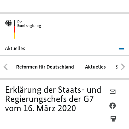
Aktuelles
Erklärung
der
Staats-
Reformen für Deutschland
Aktuelles
Schwe
und
Regierungschefs
der
G7
vom
Erklärung der Staats- und
16.
PER
März
Regierungschefs der G7
E-
2020
vom 16. März 2020
MAIL
PER
TEILEN
FACEB
ERKLÄ
TEILEN
DER
ERKLÄ