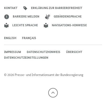
des
des
des
Bundeskanzlers
Bundeskanzlers
Bundeskanzlers
KONTAKT
ERKLÄRUNG ZUR BARRIEREFREIHEIT
BARRIERE MELDEN
GEBÄRDENSPRACHE
LEICHTE SPRACHE
NAVIGATIONS-HINWEISE
ENGLISH
FRANÇAIS
IMPRESSUM
DATENSCHUTZHINWEIS
ÜBERSICHT
DATENSCHUTZEINSTELLUNGEN
© 2026 Presse- und Informationsamt der Bundesregierung
Nach
oben