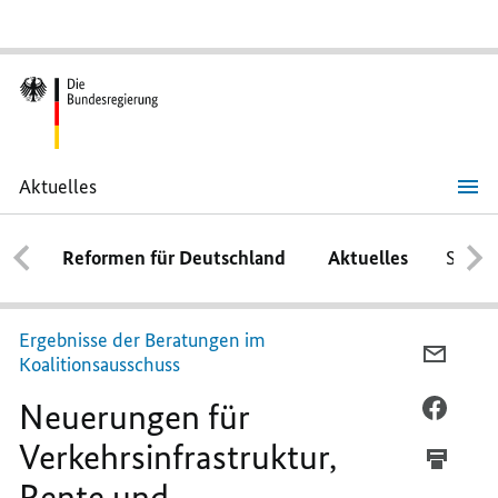
Aktuelles
Neuerungen
für
Verkehrsinfrastruktur,
Reformen für Deutschland
Aktuelles
Schwe
Rente
und
Grundsicherung
Ergebnisse der Beratungen im
PER
Koalitionsausschuss
E-
Neuerungen für
MAIL
PER
TEILEN
FACEB
Verkehrsinfrastruktur,
NEUER
TEILEN
Rente und
FÜR
NEUER