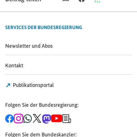
E-
FACEBOOK
THREEMA
MAIL
TEILEN,
TEILEN,
TEILEN,
NEUERUNGEN
NEUERUNGEN
SERVICES DER BUNDESREGIERUNG
NEUERUNGEN
FÜR
FÜR
FÜR
VERKEHRSINFRASTRUKTUR
VERKEHRSINFRAST
VERKEHRSINFRASTRUKTUR,
RENTE
RENTE
Newsletter und Abos
RENTE
UND
UND
UND
GRUNDSICHERUNG
GRUNDSICHERUNG
Kontakt
GRUNDSICHERUNG
Publikationsportal
Folgen Sie der Bundesregierung:
Zur
Zum
Zum
Zum
Zum
Zum
Newsletter-
Facebook-
Instagram-
WhatsApp-
X-
Mastodon-
YouTube-
Anmeldung
Seite
Account
Kanal
Kanal
Kanal
Kanal
der
der
der
der
des
der
der
Bundesregierung
Folgen Sie dem Bundeskanzler:
Bundesregierung
Bundesregierung
Bundesregierung
Regierungssprechers
Bundesregierung
Bundesregierung