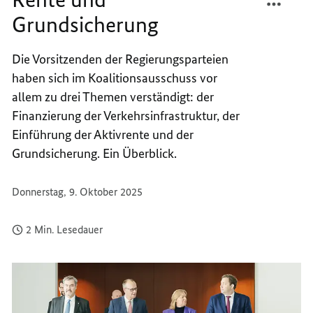
VERKE
FÜR
Grundsicherung
RENTE
VERKE
UND
RENTE
Die Vorsitzenden der Regierungsparteien
GRUND
UND
haben sich im Koalitionsausschuss vor
GRUND
allem zu drei Themen verständigt: der
Finanzierung der Verkehrsinfrastruktur, der
Einführung der Aktivrente und der
Grundsicherung. Ein Überblick.
Donnerstag, 9. Oktober 2025
2 Min. Lesedauer