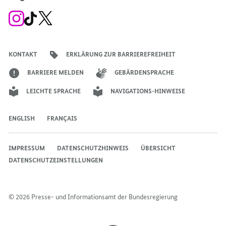
Zum
Zum
Zum
Instagram-
TikTok-
X-
Account
Kanal
Kanal
des
des
des
Bundeskanzlers
Bundeskanzlers
Bundeskanzlers
KONTAKT
ERKLÄRUNG ZUR BARRIEREFREIHEIT
BARRIERE MELDEN
GEBÄRDENSPRACHE
LEICHTE SPRACHE
NAVIGATIONS-HINWEISE
ENGLISH
FRANÇAIS
IMPRESSUM
DATENSCHUTZHINWEIS
ÜBERSICHT
DATENSCHUTZEINSTELLUNGEN
© 2026 Presse- und Informationsamt der Bundesregierung