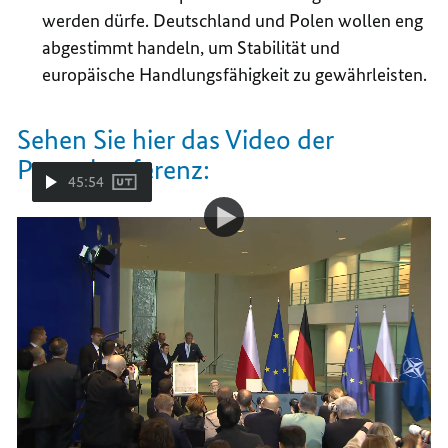
werden dürfe. Deutschland und Polen wollen eng
abgestimmt handeln, um Stabilität und
europäische Handlungsfähigkeit zu gewährleisten.
Sehen Sie hier das Video der
Pressekonferenz:
45:54
Video-
Video
Pressekonferenz des Bundeskanzlers und des
Player:
Pressekonferenz
Ministerpräsidenten der Republik Polen, Donald Tusk
des
Bundeskanzlers
und
des
Lesen Sie hier die Mitschrift der
Ministerpräsidenten
der
Pressekonferenz:
Republik
Polen,
Donald
Tusk
(Die Protokollierung des fremdsprachlichen Teils
erfolgte anhand der Simultandolmetschung.)