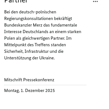
POLEN
UND
SIND
POLEN
Bei den deutsch-polnischen
UNVER
SIND
Regierungskonsultationen bekräftigt
PARTN
UNVER
Bundeskanzler Merz das fundamentale
PARTN
Interesse Deutschlands an einem starken
Polen als gleichwertigen Partner. Im
Mittelpunkt des Treffens standen
Sicherheit, Infrastruktur und die
Unterstützung der Ukraine.
Mitschrift Pressekonferenz
Montag, 1. Dezember 2025