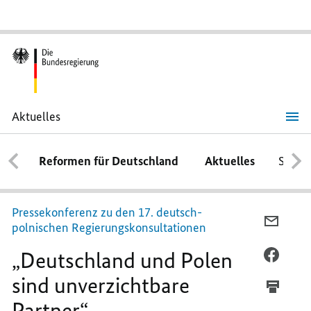
Aktuelles
„Deutschland
und
Polen
Reformen für Deutschland
Aktuelles
Schwe
sind
unverzichtbare
Partner“
Pressekonferenz zu den 17. deutsch-
PER
polnischen Regierungskonsultationen
E-
„Deutschland und Polen
MAIL
PER
TEILEN
FACEB
sind unverzichtbare
„DEUT
TEILEN
Partner“
UND
„DEUT