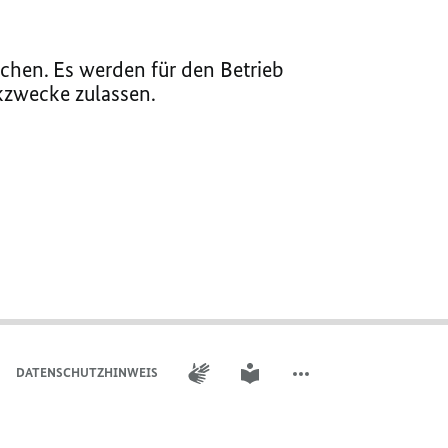
chen. Es werden für den Betrieb
ikzwecke zulassen.
GEBÄRDENSPRACHE
LEICHTE SPRACHE
DATENSCHUTZHINWEIS
WEITERE ELEMENTE DER 