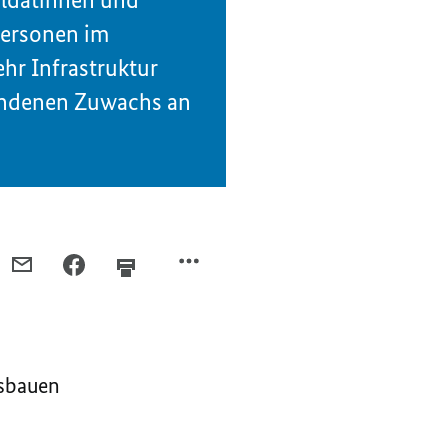
Personen im
hr Infrastruktur
bundenen Zuwachs an
PER
PER
E-
FACEBOOK
MAIL
TEILEN,
TEILEN,
MILITÄRISCHE
MILITÄRISCHE
INFRASTRUKTUR
usbauen
INFRASTRUKTUR
SCHNELLER
SCHNELLER
AUSBAUEN
AUSBAUEN