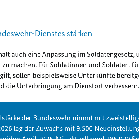
undeswehr-Dienstes stärken
ält auch eine Anpassung im Soldatengesetz, u
 zu machen. Für Soldatinnen und Soldaten, für
ilt, sollen beispielsweise Unterkünfte bereitge
nd die Unterbringung am Dienstort verbessern
lstärke der Bundeswehr nimmt mit zweistell
 2026 lag der Zuwachs mit 9.500 Neueinstellun
enüber April 2025. Mit aktuell rund 185.920 S