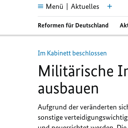
Menü
Aktuelles
Militärische
Infrastruktur
Reformen für Deutschland
Ak
schneller
ausbauen
Im Kabinett beschlossen
Militärische I
ausbauen
Aufgrund der veränderten sic
sonstige verteidigungswichtig
und neuerrichtet werden. Die