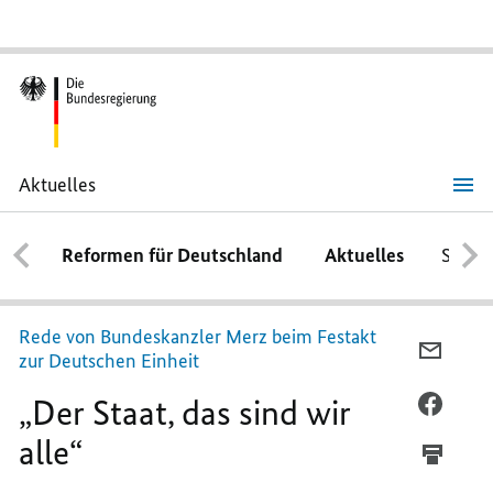
Aktuelles
„
Der
Staat,
das
Reformen für Deutschland
Aktuelles
Schwe
sind
wir
alle
“
Rede von Bundeskanzler Merz beim Festakt
PER
zur Deutschen Einheit
E-
„
Der Staat, das sind wir
MAIL
PER
TEILEN
FACEB
alle
“
„DER
TEILEN
STAAT,
„DER