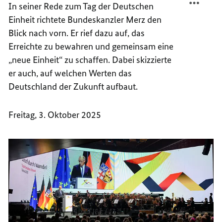
In seiner Rede zum Tag der Deutschen
DAS
STAAT,
Einheit richtete Bundeskanzler Merz den
SIND
DAS
WIR
SIND
Blick nach vorn. Er rief dazu auf, das
ALLE“
WIR
Erreichte zu bewahren und gemeinsam eine
ALLE“
neue Einheit
zu schaffen. Dabei skizzierte
er auch, auf welchen Werten das
Deutschland der Zukunft aufbaut.
Freitag, 3. Oktober 2025