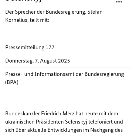
TELEF
MERZ
Der Sprecher der Bundesregierung, Stefan
MIT
TELEF
Kornelius, teilt mit:
DEM
MIT
UKRAI
DEM
STAAT
UKRAI
SELEN
STAAT
Pressemitteilung 177
SELEN
Donnerstag, 7. August 2025
Presse- und Informationsamt der Bundesregierung
(BPA)
Bundeskanzler Friedrich Merz hat heute mit dem
ukrainischen Präsidenten Selenskyj telefoniert und
sich über aktuelle Entwicklungen im Nachgang des