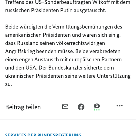
Treffens des US-Sonderbeauftragten Witkoff mit dem
russischen Präsidenten Putin ausgetauscht.
Beide würdigten die Vermittlungsbemühungen des
amerikanischen Präsidenten und waren sich einig,
dass Russland seinen völkerrechtswidrigen
Angriffskrieg beenden müsse. Beide verabredeten
einen engen Austausch mit europäischen Partnern
und den USA. Der Bundeskanzler sicherte dem
ukrainischen Präsidenten seine weitere Unterstützung
zu.
Beitrag teilen
PER
PER
PER
E-
FACEBOOK
THREEMA
MAIL
TEILEN,
TEILEN,
TEILEN,
BUNDESKANZLER
BUNDESKANZLER
SERVICES DER BUNDESREGIERUNG
BUNDESKANZLER
MERZ
MERZ