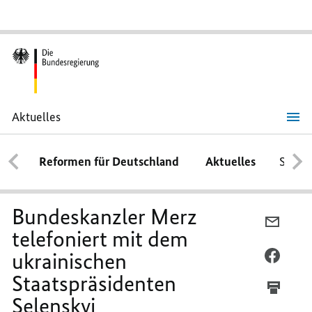
Aktuelles
Bundeskanzler
Merz
telefoniert
Reformen für Deutschland
Aktuelles
Schwe
mit
dem
ukrainischen
Staatspräsidenten
Selenskyj
Bundeskanzler Merz
PER
telefoniert mit dem
E-
ukrainischen
MAIL
PER
TEILEN
FACEB
Staatspräsidenten
BUNDE
TEILEN
Selenskyj
MERZ
BUNDE