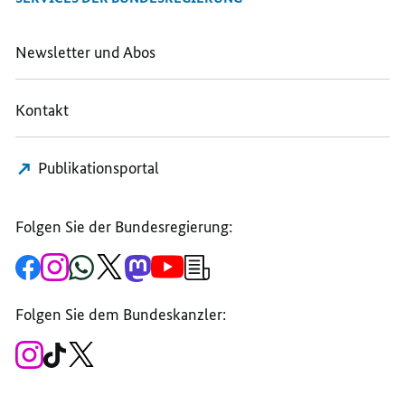
MERZ
TELEFONIERT
TELEFONIERT
TELEFONIERT
MIT
MIT
Newsletter und Abos
MIT
DEM
DEM
DEM
UKRAINISCHEN
UKRAINISCHEN
Kontakt
UKRAINISCHEN
STAATSPRÄSIDENTEN
STAATSPRÄSIDENT
STAATSPRÄSIDENTEN
SELENSKYJ
SELENSKYJ
SELENSKYJ
Publikationsportal
Folgen Sie der Bundesregierung:
Zur
Zum
Zum
Zum
Zum
Zum
Newsletter-
Facebook-
Instagram-
WhatsApp-
X-
Mastodon-
YouTube-
Anmeldung
Seite
Account
Kanal
Kanal
Kanal
Kanal
der
der
der
der
des
der
der
Bundesregierung
Folgen Sie dem Bundeskanzler:
Bundesregierung
Bundesregierung
Bundesregierung
Regierungssprechers
Bundesregierung
Bundesregierung
Zum
Zum
Zum
Instagram-
TikTok-
X-
Account
Kanal
Kanal
des
des
des