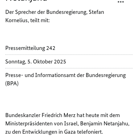
TELEF
MERZ
Der Sprecher der Bundesregierung, Stefan
MIT
TELEF
Kornelius, teilt mit:
DEM
MIT
MINIS
DEM
VON
MINIS
ISRAEL
VON
Pressemitteilung 242
BENJA
ISRAEL
NETAN
BENJA
Sonntag, 5. Oktober 2025
NETAN
Presse- und Informationsamt der Bundesregierung
(BPA)
Bundeskanzler Friedrich Merz hat heute mit dem
Ministerpräsidenten von Israel, Benjamin Netanjahu,
zu den Entwicklungen in Gaza telefoniert.