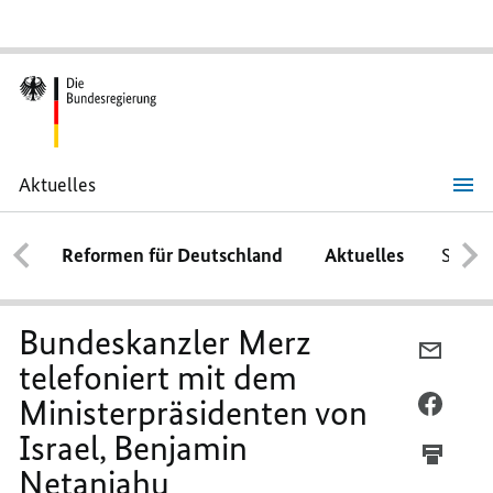
Aktuelles
Bundeskanzler
Merz
telefoniert
Reformen für Deutschland
Aktuelles
Schwe
mit
dem
Ministerpräsidenten
von
Israel,
Bundeskanzler Merz
Benjamin
PER
Netanjahu
telefoniert mit dem
E-
Ministerpräsidenten von
MAIL
PER
TEILEN
FACEB
Israel, Benjamin
BUNDE
TEILEN
Netanjahu
MERZ
BUNDE