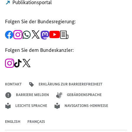
Publikationsportal
BENJAMIN
NETANJAHU
NETANJAHU
NETANJAHU
Folgen Sie der Bundesregierung:
Zur
Zum
Zum
Zum
Zum
Zum
Newsletter-
Facebook-
Instagram-
WhatsApp-
X-
Mastodon-
YouTube-
Anmeldung
Seite
Account
Kanal
Kanal
Kanal
Kanal
der
der
der
der
des
der
der
Bundesregierung
Folgen Sie dem Bundeskanzler:
Bundesregierung
Bundesregierung
Bundesregierung
Regierungssprechers
Bundesregierung
Bundesregierung
Zum
Zum
Zum
Instagram-
TikTok-
X-
Account
Kanal
Kanal
des
des
des
Bundeskanzlers
Bundeskanzlers
Bundeskanzlers
KONTAKT
ERKLÄRUNG ZUR BARRIEREFREIHEIT
BARRIERE MELDEN
GEBÄRDENSPRACHE
LEICHTE SPRACHE
NAVIGATIONS-HINWEISE
ENGLISH
FRANÇAIS