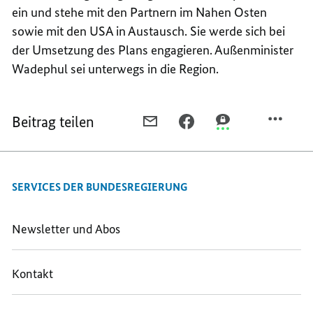
ein und stehe mit den Partnern im Nahen Osten
sowie mit den USA in Austausch. Sie werde sich bei
der Umsetzung des Plans engagieren. Außenminister
Wadephul sei unterwegs in die Region.
Beitrag teilen
PER
PER
PER
E-
FACEBOOK
THREEMA
MAIL
TEILEN,
TEILEN,
TEILEN,
BUNDESKANZLER
BUNDESKANZLER
SERVICES DER BUNDESREGIERUNG
BUNDESKANZLER
MERZ
MERZ
MERZ
TELEFONIERT
TELEFONIERT
TELEFONIERT
MIT
MIT
Newsletter und Abos
MIT
DEM
DEM
DEM
MINISTERPRÄSIDENTEN
MINISTERPRÄSIDE
Kontakt
MINISTERPRÄSIDENTEN
VON
VON
VON
ISRAEL,
ISRAEL,
ISRAEL,
BENJAMIN
BENJAMIN