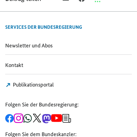
E-
FACEBOOK
THREEMA
MAIL
TEILEN,
TEILEN,
TEILEN,
BUNDESKANZLER
BUNDESKANZLER
SERVICES DER BUNDESREGIERUNG
BUNDESKANZLER
MERZ
MERZ
MERZ
GRATULIERT
GRATULIERT
GRATULIERT
DEM
DEM
Newsletter und Abos
DEM
MINISTERPRÄSIDENTEN
MINISTERPRÄSIDE
MINISTERPRÄSIDENTEN
DER
DER
Kontakt
DER
REPUBLIK
REPUBLIK
REPUBLIK
SLOWENIEN,
SLOWENIEN,
SLOWENIEN,
JANEZ
JANEZ
Publikationsportal
JANEZ
JANŠA
JANŠA
JANŠA
Folgen Sie der Bundesregierung:
Zur
Zum
Zum
Zum
Zum
Zum
Newsletter-
Facebook-
Instagram-
WhatsApp-
X-
Mastodon-
YouTube-
Anmeldung
Seite
Account
Kanal
Kanal
Kanal
Kanal
der
der
der
der
des
der
der
Bundesregierung
Folgen Sie dem Bundeskanzler:
Bundesregierung
Bundesregierung
Bundesregierung
Regierungssprechers
Bundesregierung
Bundesregierung