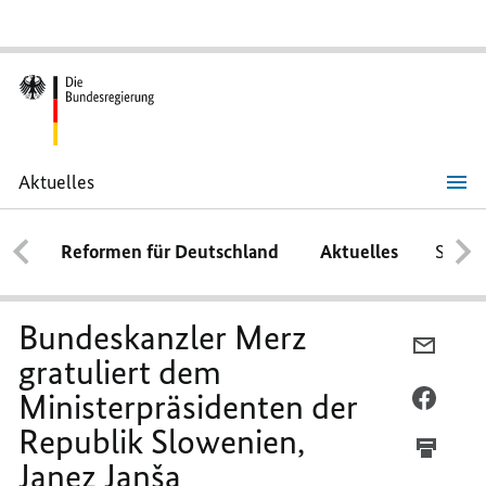
Aktuelles
Bundeskanzler
Merz
gratuliert
Reformen für Deutschland
Aktuelles
Schwe
dem
Ministerpräsidenten
der
Republik
Slowenien,
Bundeskanzler Merz
Janez
PER
Janša
gratuliert dem
E-
Ministerpräsidenten der
MAIL
PER
TEILEN
FACEB
Republik Slowenien,
BUNDE
TEILEN
Janez Janša
MERZ
BUNDE