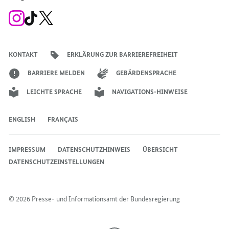
Zum
Zum
Zum
Instagram-
TikTok-
X-
Account
Kanal
Kanal
des
des
des
Bundeskanzlers
Bundeskanzlers
Bundeskanzlers
KONTAKT
ERKLÄRUNG ZUR BARRIEREFREIHEIT
BARRIERE MELDEN
GEBÄRDENSPRACHE
LEICHTE SPRACHE
NAVIGATIONS-HINWEISE
ENGLISH
FRANÇAIS
IMPRESSUM
DATENSCHUTZHINWEIS
ÜBERSICHT
DATENSCHUTZEINSTELLUNGEN
© 2026 Presse- und Informationsamt der Bundesregierung