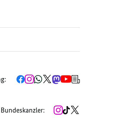
Zur
Zum
Zum
Zum
Zum
Zum
Newsletter-
ng:
Facebook-
Instagram-
WhatsApp-
X-
Mastodon-
YouTube-
Anmeldung
Seite
Account
Kanal
Kanal
Kanal
Kanal
der
der
der
der
des
der
der
Bundesregierung
Bundesregierung
Bundesregierung
Bundesregierung
Regierungssprechers
Bundesregierung
Bundesregierung
Zum
Zum
Zum
 Bundeskanzler:
Instagram-
TikTok-
X-
Account
Kanal
Kanal
des
des
des
Bundeskanzlers
Bundeskanzlers
Bundeskanzlers