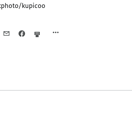
ockphoto/kupicoo
PER
PER
E-
FACEBOOK
MAIL
TEILEN,
TEILEN,
BILDNACHWEIS
BILDNACHWEIS