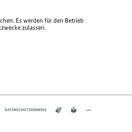
chen. Es werden für den Betrieb
ikzwecke zulassen.
GEBÄRDENSPRACHE
LEICHTE SPRACHE
DATENSCHUTZHINWEIS
WEITERE ELEMENTE DER 