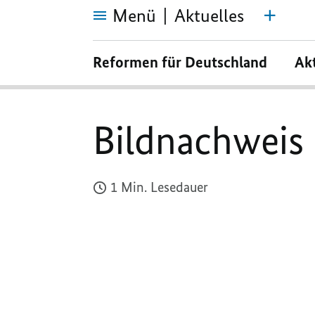
Menü
Aktuelles
Bildnachweis
Reformen für Deutschland
Ak
Bildnachweis
1 Min. Lesedauer