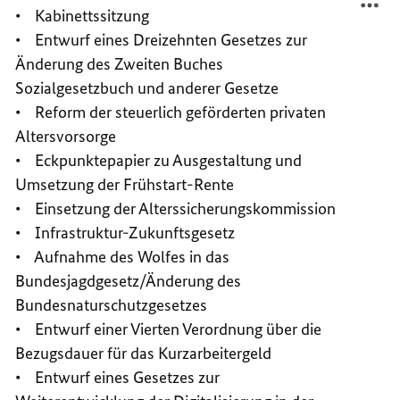
• Kabinettssitzung
17.
VO
DE
17.
• Entwurf eines Dreizehnten Gesetzes zur
20
DE
Änderung des Zweiten Buches
20
Sozialgesetzbuch und anderer Gesetze
• Reform der steuerlich geförderten privaten
Altersvorsorge
• Eckpunktepapier zu Ausgestaltung und
Umsetzung der Frühstart-Rente
• Einsetzung der Alterssicherungskommission
• Infrastruktur-Zukunftsgesetz
• Aufnahme des Wolfes in das
Bundesjagdgesetz/Änderung des
Bundesnaturschutzgesetzes
• Entwurf einer Vierten Verordnung über die
Bezugsdauer für das Kurzarbeitergeld
• Entwurf eines Gesetzes zur