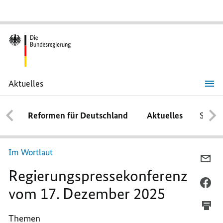
Aktuelles
Regierungspressekonferenz
vom
17.
Reformen für Deutschland
Aktuelles
Schwe
Dezember
2025
Im Wortlaut
PE
Regierungspressekonferenz
E-
MA
PE
vom 17. Dezember 2025
TEI
FA
RE
TEI
Themen
VO
RE