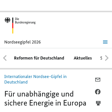
Nordseegipfel 2026
Nordseegipfel
2026
Reformen für Deutschland
Aktuelles
Schwe
Internationaler Nordsee-Gipfel in
PER
Deutschland
E-
Für unabhängige und
MAIL
PER
TEILEN
FACEB
sichere Energie in Europa
FÜR
TEILEN
UNABH
FÜR