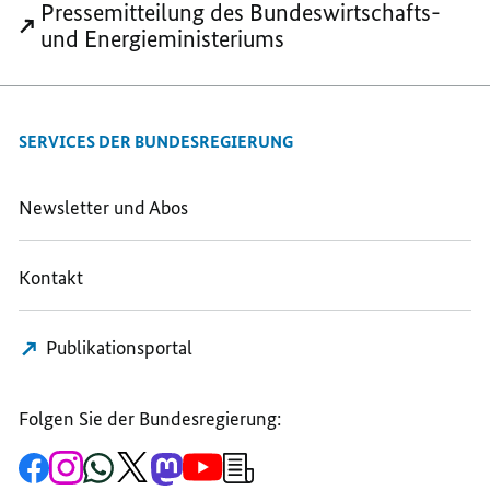
Pressemitteilung des Bundeswirtschafts-
IN
EUROPA
EUROPA
und Energieministeriums
EUROPA
SERVICES DER BUNDESREGIERUNG
Newsletter und Abos
Kontakt
Publikationsportal
Folgen Sie der Bundesregierung:
Zur
Zum
Zum
Zum
Zum
Zum
Newsletter-
Facebook-
Instagram-
WhatsApp-
X-
Mastodon-
YouTube-
Anmeldung