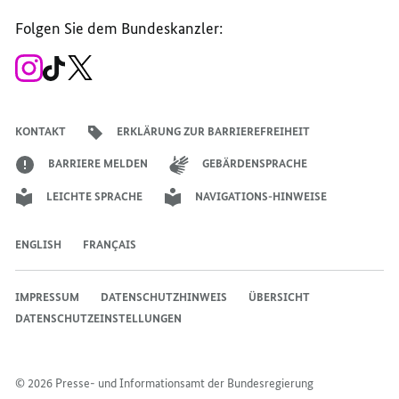
Seite
Account
Kanal
Kanal
Kanal
Kanal
der
der
der
der
des
der
der
Bundesregierung
Folgen Sie dem Bundeskanzler:
Bundesregierung
Bundesregierung
Bundesregierung
Regierungssprechers
Bundesregierung
Bundesregierung
Zum
Zum
Zum
Instagram-
TikTok-
X-
Account
Kanal
Kanal
des
des
des
Bundeskanzlers
Bundeskanzlers
Bundeskanzlers
KONTAKT
ERKLÄRUNG ZUR BARRIEREFREIHEIT
BARRIERE MELDEN
GEBÄRDENSPRACHE
LEICHTE SPRACHE
NAVIGATIONS-HINWEISE
ENGLISH
FRANÇAIS
IMPRESSUM
DATENSCHUTZHINWEIS
ÜBERSICHT
DATENSCHUTZEINSTELLUNGEN
© 2026 Presse- und Informationsamt der Bundesregierung