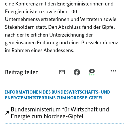
eine Konferenz mit den Energieministerinnen und
Energieministern sowie über 100
Unternehmensvertreterinnen und Vertretern sowie
Stakeholdern
statt. Den Abschluss fand der Gipfel
nach der feierlichen Unterzeichnung der
gemeinsamen Erklärung und einer Pressekonferenz
im Rahmen eines Abendessens.
Beitrag teilen
PER
PER
PER
E-
FACEBOOK
THREEMA
MAIL
TEILEN,
TEILEN,
INFORMATIONEN DES BUNDESWIRTSCHAFTS- UND
TEILEN,
FÜR
FÜR
ENERGIEMINISTERIUMS ZUM NORDSEE-GIPFEL
FÜR
UNABHÄNGIGE
UNABHÄNGIGE
UNABHÄNGIGE
UND
UND
Bundesministerium für Wirtschaft und
UND
SICHERE
SICHERE
Energie zum Nordsee-Gipfel
SICHERE
ENERGIE
ENERGIE
ENERGIE
IN
IN