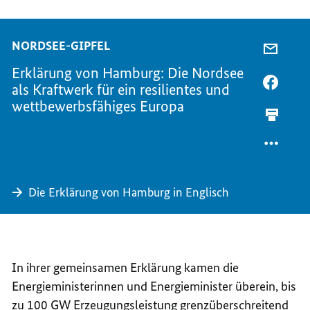
NORDSEE-GIPFEL
PER
E-
Erklärung von Hamburg: Die Nordsee
MAIL
PER
als Kraftwerk für ein resilientes und
TEILEN
FACEB
wettbewerbsfähiges Europa
ERKLÄ
TEILEN
VON
ERKLÄ
HAMBU
VON
DIE
HAMBU
NORDS
DIE
Die Erklärung von Hamburg in Englisch
ALS
NORDS
KRAFT
ALS
FÜR
KRAFT
EIN
FÜR
RESILI
EIN
In ihrer gemeinsamen Erklärung kamen die
UND
RESILI
Energieministerinnen und Energieminister überein, bis
WETTB
UND
zu 100
GW
Erzeugungsleistung grenzüberschreitend