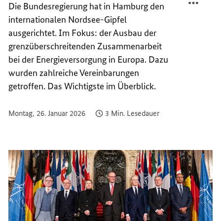
Die Bundesregierung hat in Hamburg den
UND
UNABH
internationalen Nordsee-Gipfel
SICHE
UND
ENERG
SICHE
ausgerichtet. Im Fokus: der Ausbau der
IN
ENERG
grenzüberschreitenden Zusammenarbeit
EUROP
IN
bei der Energieversorgung in Europa. Dazu
EUROP
wurden zahlreiche Vereinbarungen
getroffen. Das Wichtigste im Überblick.
Montag, 26. Januar 2026
3 Min. Lesedauer