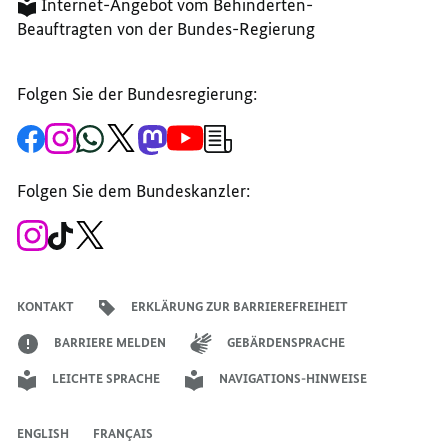
Internet-Angebot vom Behinderten-
Beauftragten von der Bundes-Regierung
Folgen Sie der Bundesregierung:
Zur
Zum
Zum
Zum
Zum
Zum
Newsletter-
Facebook-
Instagram-
WhatsApp-
X-
Mastodon-
YouTube-
Anmeldung
Seite
Account
Kanal
Kanal
Kanal
Kanal
der
der
der
der
des
der
der
Bundesregierung
Folgen Sie dem Bundeskanzler:
Bundesregierung
Bundesregierung
Bundesregierung
Regierungssprechers
Bundesregierung
Bundesregierung
Zum
Zum
Zum
Instagram-
TikTok-
X-
Account
Kanal
Kanal
des
des
des
Bundeskanzlers
Bundeskanzlers
Bundeskanzlers
KONTAKT
ERKLÄRUNG ZUR BARRIEREFREIHEIT
BARRIERE MELDEN
GEBÄRDENSPRACHE
LEICHTE SPRACHE
NAVIGATIONS-HINWEISE
ENGLISH
FRANÇAIS