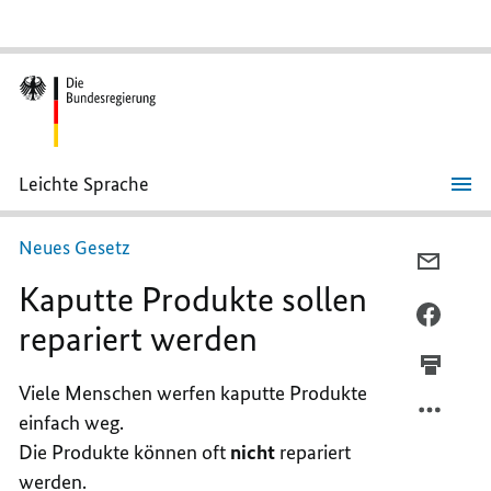
Leichte Sprache
Kaputte
Produkte
sollen
Neues Gesetz
repariert
PER
werden
Kaputte Produkte sollen
E-
MAIL
PER
repariert werden
TEILEN
FACEB
KAPUT
TEILEN
Viele Menschen werfen kaputte Produkte
PRODU
KAPUT
einfach weg.
SOLLE
PRODU
REPAR
SOLLE
Die Produkte können oft
nicht
repariert
WERD
REPAR
werden.