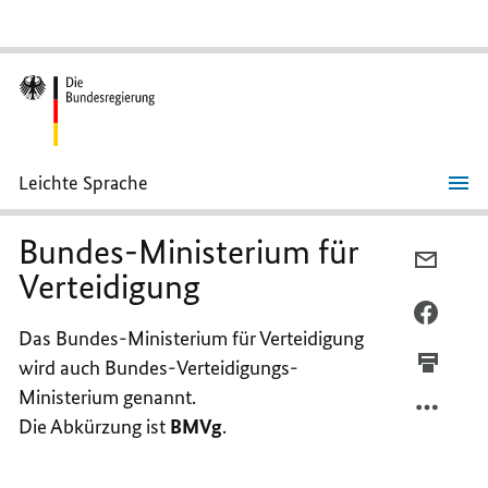
Leichte Sprache
Bundes-
Ministerium
für
Bundes-Ministerium für
Verteidigung
PER
Verteidigung
E-
MAIL
PER
Das Bundes-Ministerium für Verteidigung
TEILEN
FACEB
wird auch Bundes-Verteidigungs-
BUNDE
TEILEN
MINIS
BUNDE
Ministerium genannt.
FÜR
MINIS
Die Abkürzung ist
BMVg
.
VERTE
FÜR
VERTE