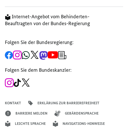
Internet-Angebot vom Behinderten-
Beauftragten von der Bundes-Regierung
Folgen Sie der Bundesregierung:
Zur
Zum
Zum
Zum
Zum
Zum
Newsletter-
Facebook-
Instagram-
WhatsApp-
X-
Mastodon-
YouTube-
Anmeldung
Seite
Account
Kanal
Kanal
Kanal
Kanal
der
der
der
der
des
der
der
Bundesregierung
Folgen Sie dem Bundeskanzler:
Bundesregierung
Bundesregierung
Bundesregierung
Regierungssprechers
Bundesregierung
Bundesregierung
Zum
Zum
Zum
Instagram-
TikTok-
X-
Account
Kanal
Kanal
des
des
des
Bundeskanzlers
Bundeskanzlers
Bundeskanzlers
KONTAKT
ERKLÄRUNG ZUR BARRIEREFREIHEIT
BARRIERE MELDEN
GEBÄRDENSPRACHE
LEICHTE SPRACHE
NAVIGATIONS-HINWEISE