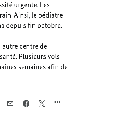
sité urgente. Les
in. Ainsi, le pédiatre
a depuis fin octobre.
 autre centre de
santé. Plusieurs vols
haines semaines afin de
n
COURRIEL,
FACEBOOK,
X,
LES
LES
LES
VOLS
VOLS
VOLS
HUMANITAIRES
HUMANITAIRES
HUMANITAIRES
DE
DE
DE