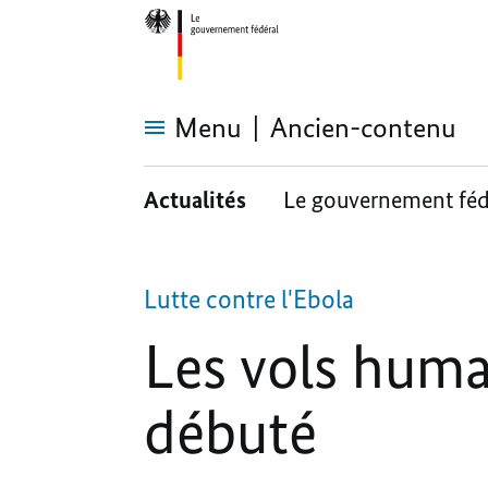
Menu
Ancien-contenu
Les
vols
Actualités
Le gouvernement féd
humanitaires
de
la
Croix-
Rouge
ont
Lutte contre l'Ebola
débuté
Les vols huma
débuté