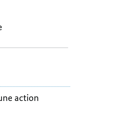
LA
LA
LA
CROIX-
CROIX-
CROIX-
ROUGE
ROUGE
ROUGE
e
ONT
ONT
ONT
DÉBUTÉ
DÉBUTÉ
DÉBUTÉ
une action