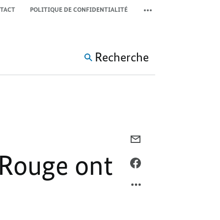
TACT
POLITIQUE DE CONFIDENTIALITÉ
COMMUTER LA MÉTA-NAV
Recherche
COURRIEL,
LES
-Rouge ont
VOLS
FACEBOOK,
HUMANITAIRES
LES
DE
VOLS
LA
HUMANITAIRES
CROIX-
DE