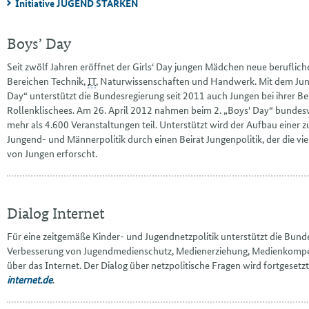
Initiative JUGEND STÄRKEN
Boys’ Day
Seit zwölf Jahren eröffnet der
Girls‘ Day
jungen Mädchen neue berufliche
Bereichen Technik,
IT
, Naturwissenschaften und Handwerk. Mit dem Ju
Day
“ unterstützt die Bundesregierung seit 2011 auch Jungen bei ihrer B
Rollenklischees. Am 26. April 2012 nahmen beim 2. „
Boys' Day
“ bundes
mehr als 4.600 Veranstaltungen teil. Unterstützt wird der Aufbau einer z
Jungend- und Männerpolitik durch einen Beirat Jungenpolitik, der die vi
von Jungen erforscht.
Dialog Internet
Für eine zeitgemäße Kinder- und Jugendnetzpolitik unterstützt die Bunde
Verbesserung von Jugendmedienschutz, Medienerziehung, Medienkompet
über das Internet. Der Dialog über netzpolitische Fragen wird fortgesetzt
internet.de
.