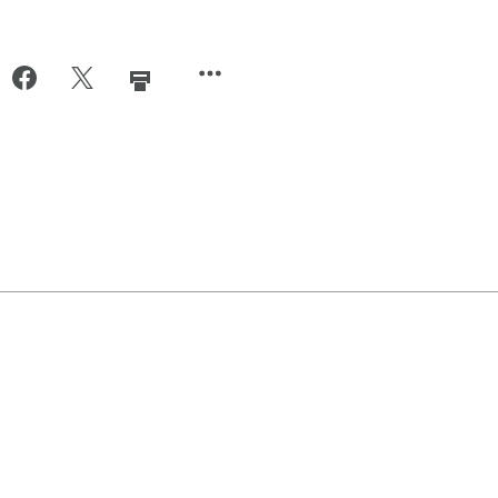
URRIEL,
FACEBOOK,
X,
UCUN
AUCUN
AUCUN
SULTAT
RÉSULTAT
RÉSULTAT
A
N’A
N’A
É
ÉTÉ
ÉTÉ
OUVÉ.
TROUVÉ.
TROUVÉ.