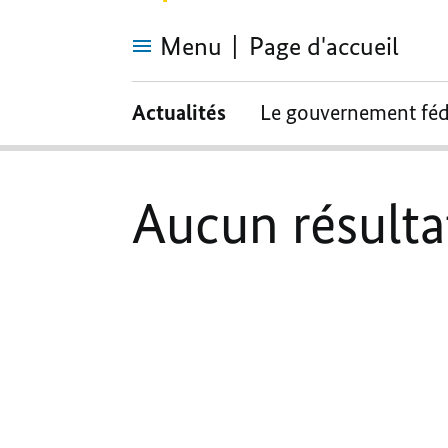
Menu
Page d'accueil
Aucun
résultat
Actualités
Le gouvernement féd
n’a
été
trouvé.
Aucun résultat