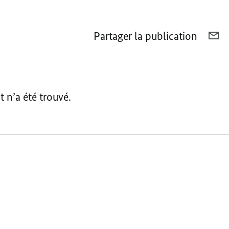
Partager la publication
CO
A
RÉ
N’
ÉT
 n’a été trouvé.
TR