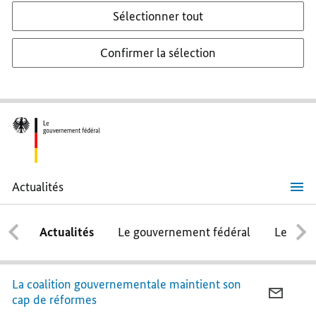
Sélectionner tout
Confirmer la sélection
Actualités
« Nous
voulons
remettre
Actualités
Le gouvernement fédéral
Le conse
l’Allemagne
à
flot »
La coalition gouvernementale maintient son
COURR
cap de réformes
«