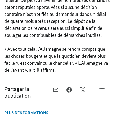
fédéral. De plus, à l’avenir, de nombreuses demandes
seront réputées approuvées si aucune décision
contraire n’est notifiée au demandeur dans un délai
de quatre mois après réception. Le dépôt de la
déclaration de revenus sera aussi simplifié afin de
soulager les contribuables de démarches inutiles.
« Avec tout cela, l’Allemagne se rendra compte que
les choses bougent et que le quotidien devient plus
facile », est convaincu le chancelier. « L’Allemagne va
de l’avant », a-t-il affirmé.
Partager la
COURRIEL,
FACEBOOK,
X,
publication
«
«
«
NOUS
NOUS
NOUS
VOULONS
VOULONS
VOULONS
PLUS D'INFORMATIONS
REMETTRE
REMETTRE
REMETTRE