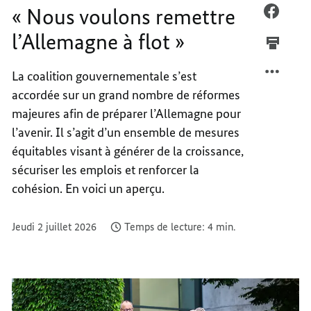
« Nous voulons remettre
NOUS
FACEB
VOULO
«
l’Allemagne à flot »
REMET
NOUS
L’ALL
VOULO
La coalition gouvernementale s’est
À
REMET
accordée sur un grand nombre de réformes
FLOT
L’ALL
»
À
majeures afin de préparer l’Allemagne pour
FLOT
l’avenir. Il s’agit d’un ensemble de mesures
»
équitables visant à générer de la croissance,
sécuriser les emplois et renforcer la
cohésion. En voici un aperçu.
Jeudi 2 juillet 2026
Temps de lecture: 4 min.