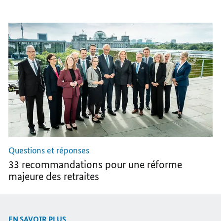
L’ALLEMAGNE
L’ALLEMAGNE
L’ALLEMAGNE
À
À
À
FLOT
FLOT
FLOT
»
»
»
Questions et réponses
33 recommandations pour une réforme
majeure des retraites
EN SAVOIR PLUS