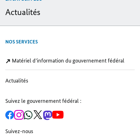
Actualités
NOS SERVICES
Matériel d’information du gouvernement fédéral
Actualités
Suivez le gouvernement fédéral :
vers
Vers
vers
vers
vers
vers
la
le
la
la
la
la
page
compte
chaîne
chaîne
chaîne
chaîne
Facebook
Instagram
WhatsApp
X
Mastodon
YouTube
Suivez-nous
du
du
du
du
du
du
gouvernement
chancelier
gouvernement
chancelier
gouvernement
gouvernement