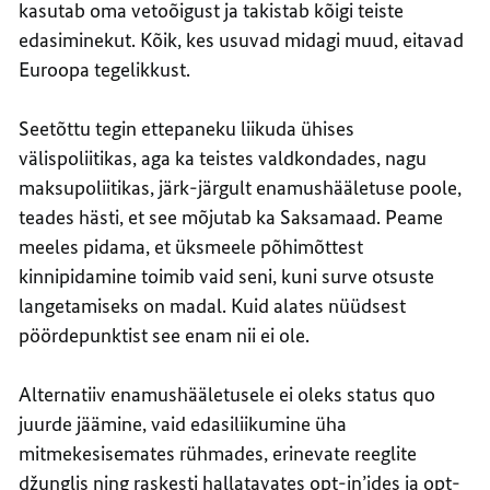
kasutab oma vetoõigust ja takistab kõigi teiste
edasiminekut. Kõik, kes usuvad midagi muud, eitavad
Euroopa tegelikkust.
Seetõttu tegin ettepaneku liikuda ühises
välispoliitikas, aga ka teistes valdkondades, nagu
maksupoliitikas, järk-järgult enamushääletuse poole,
teades hästi, et see mõjutab ka Saksamaad. Peame
meeles pidama, et üksmeele põhimõttest
kinnipidamine toimib vaid seni, kuni surve otsuste
langetamiseks on madal. Kuid alates nüüdsest
pöördepunktist see enam nii ei ole.
Alternatiiv enamushääletusele ei oleks status quo
juurde jäämine, vaid edasiliikumine üha
mitmekesisemates rühmades, erinevate reeglite
džunglis ning raskesti hallatavates opt-in’ides ja opt-