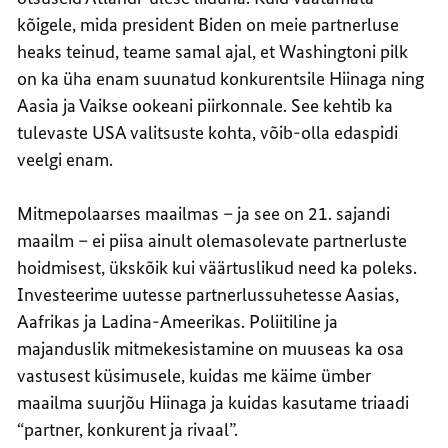
kõigele, mida president Biden on meie partnerluse
heaks teinud, teame samal ajal, et Washingtoni pilk
on ka üha enam suunatud konkurentsile Hiinaga ning
Aasia ja Vaikse ookeani piirkonnale. See kehtib ka
tulevaste USA valitsuste kohta, võib-olla edaspidi
veelgi enam.
Mitmepolaarses maailmas – ja see on 21. sajandi
maailm – ei piisa ainult olemasolevate partnerluste
hoidmisest, ükskõik kui väärtuslikud need ka poleks.
Investeerime uutesse partnerlussuhetesse Aasias,
Aafrikas ja Ladina-Ameerikas. Poliitiline ja
majanduslik mitmekesistamine on muuseas ka osa
vastusest küsimusele, kuidas me käime ümber
maailma suurjõu Hiinaga ja kuidas kasutame triaadi
“partner, konkurent ja rivaal”.