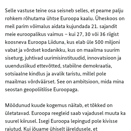
Selle vastuse teine osa seisneb selles, et peame palju
rohkem rõhutama ühtse Euroopa kaalu. Üheskoos on
meil parim võimalus aidata kujundada 21. sajandit
meie euroopalikus vaimus – kui 27, 30 või 36 riigist
koosneva Euroopa Liiduna, kus elab üle 500 miljoni
vabat ja võrdset kodanikku, kus on maailma suurim
siseturg, juhtivad uurimisinstituudid, innovatsioon ja
uuenduslikud ettevõtted, stabiilne demokraatia,
sotsiaalne kindlus ja avalik taristu, millel pole
maailmas võrdväärset. See on ambitsioon, mida mina
seostan geopoliitilise Euroopaga.
Möödunud kuude kogemus näitab, et tõkked on
ületatavad. Euroopa reegleid saab vajadusel muuta ka
suurel kiirusel. Isegi Euroopa lepingud pole kivisse
raiutud. Kui jõuame ühiselt järeldusele, et