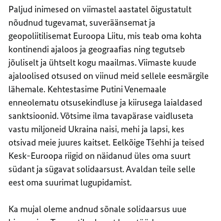
Paljud inimesed on viimastel aastatel õigustatult
nõudnud tugevamat, suveräänsemat ja
geopoliitilisemat Euroopa Liitu, mis teab oma kohta
kontinendi ajaloos ja geograafias ning tegutseb
jõuliselt ja ühtselt kogu maailmas. Viimaste kuude
ajaloolised otsused on viinud meid sellele eesmärgile
lähemale. Kehtestasime Putini Venemaale
enneolematu otsusekindluse ja kiirusega laialdased
sanktsioonid. Võtsime ilma tavapärase vaidluseta
vastu miljoneid Ukraina naisi, mehi ja lapsi, kes
otsivad meie juures kaitset. Eelkõige Tšehhi ja teised
Kesk-Euroopa riigid on näidanud üles oma suurt
südant ja sügavat solidaarsust. Avaldan teile selle
eest oma suurimat lugupidamist.
Ka mujal oleme andnud sõnale solidaarsus uue