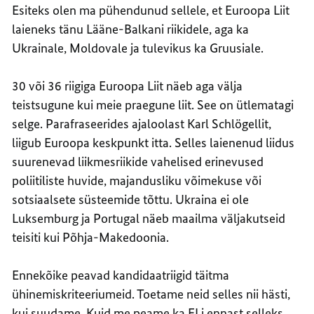
Esiteks olen ma pühendunud sellele, et Euroopa Liit
laieneks tänu Lääne-Balkani riikidele, aga ka
Ukrainale, Moldovale ja tulevikus ka Gruusiale.
30 või 36 riigiga Euroopa Liit näeb aga välja
teistsugune kui meie praegune liit. See on ütlematagi
selge. Parafraseerides ajaloolast Karl Schlögellit,
liigub Euroopa keskpunkt itta. Selles laienenud liidus
suurenevad liikmesriikide vahelised erinevused
poliitiliste huvide, majandusliku võimekuse või
sotsiaalsete süsteemide tõttu. Ukraina ei ole
Luksemburg ja Portugal näeb maailma väljakutseid
teisiti kui Põhja-Makedoonia.
Ennekõike peavad kandidaatriigid täitma
ühinemiskriteeriumeid. Toetame neid selles nii hästi,
kui suudame. Kuid me peame ka ELi ennast selleks