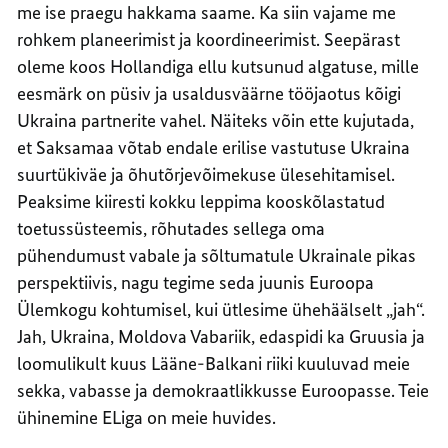
me ise praegu hakkama saame. Ka siin vajame me
rohkem planeerimist ja koordineerimist. Seepärast
oleme koos Hollandiga ellu kutsunud algatuse, mille
eesmärk on püsiv ja usaldusväärne tööjaotus kõigi
Ukraina partnerite vahel. Näiteks võin ette kujutada,
et Saksamaa võtab endale erilise vastutuse Ukraina
suurtükiväe ja õhutõrjevõimekuse ülesehitamisel.
Peaksime kiiresti kokku leppima kooskõlastatud
toetussüsteemis, rõhutades sellega oma
pühendumust vabale ja sõltumatule Ukrainale pikas
perspektiivis, nagu tegime seda juunis Euroopa
Ülemkogu kohtumisel, kui ütlesime ühehäälselt „jah“.
Jah, Ukraina, Moldova Vabariik, edaspidi ka Gruusia ja
loomulikult kuus Lääne-Balkani riiki kuuluvad meie
sekka, vabasse ja demokraatlikkusse Euroopasse. Teie
ühinemine ELiga on meie huvides.