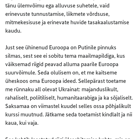
tänu ülemvõimu ega alluvuse suhetele, vaid
erinevuste tunnustamise, liikmete võrdsuse,
mitmekesisuse ja erinevate huvide tasakaalustamise
kaudu.
Just see ühinenud Euroopa on Putinile pinnuks
silmas, sest see ei sobitu tema maailmapildiga, kus
väiksemad riigid peavad alluma paarile Euroopa
suurvõimule. Seda olulisem on, et me kaitseme
üheskoos oma Euroopa ideed. Sellepärast toetame
me rünnaku all olevat Ukrainat: majanduslikult,
rahaliselt, poliitiliselt, humanitaarabiga ja ka sõjaliselt.
Saksamaa on viimastel kuudel selles ossa põhjalikult
kurssi muutnud. Jätkame seda toetamist kindlalt ja nii
kaua, kui vaja.