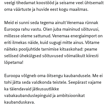
veelgi tihedamat koostööd ja seisame veel ühtsemalt
oma väärtuste ja huvide eest kogu maailmas.
Meid ei sunni seda tegema ainult Venemaa rünnak
Euroopa rahu vastu. Olen juba maininud sõltuvusi,
millesse oleme sattunud. Venemaa energiaimport on
eriti ilmekas näide, kuid sugugi mitte ainus. Võtame
näiteks pooljuhtide tarnimise kitsaskohad: peame
sellised ühekülgsed sõltuvused võimalikult kiiresti
lõpetama!
Euroopa võlgneb oma õitsengu kaubandusele. Me ei
tohi jätta seda valdkonda teistele. Seepärast vajame
ka täiendavaid jätkusuutlikke
vabakaubanduslepinguid ja ambitsioonikat
kaubanduskava.