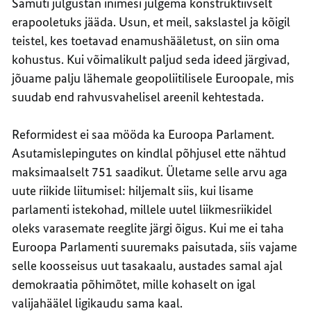
Samuti julgustan inimesi julgema konstruktiivselt
erapooletuks jääda. Usun, et meil, sakslastel ja kõigil
teistel, kes toetavad enamushääletust, on siin oma
kohustus. Kui võimalikult paljud seda ideed järgivad,
jõuame palju lähemale geopoliitilisele Euroopale, mis
suudab end rahvusvahelisel areenil kehtestada.
Reformidest ei saa mööda ka Euroopa Parlament.
Asutamislepingutes on kindlal põhjusel ette nähtud
maksimaalselt 751 saadikut. Ületame selle arvu aga
uute riikide liitumisel: hiljemalt siis, kui lisame
parlamenti istekohad, millele uutel liikmesriikidel
oleks varasemate reeglite järgi õigus. Kui me ei taha
Euroopa Parlamenti suuremaks paisutada, siis vajame
selle koosseisus uut tasakaalu, austades samal ajal
demokraatia põhimõtet, mille kohaselt on igal
valijahäälel ligikaudu sama kaal.