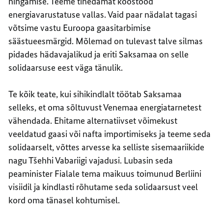
hingamise. Teeme tihedamat koostööd
energiavarustatuse vallas. Vaid paar nädalat tagasi
võtsime vastu Euroopa gaasitarbimise
säästueesmärgid. Mõlemad on tulevast talve silmas
pidades hädavajalikud ja eriti Saksamaa on selle
solidaarsuse eest väga tänulik.
Te kõik teate, kui sihikindlalt töötab Saksamaa
selleks, et oma sõltuvust Venemaa energiatarnetest
vähendada. Ehitame alternatiivset võimekust
veeldatud gaasi või nafta importimiseks ja teeme seda
solidaarselt, võttes arvesse ka selliste sisemaariikide
nagu Tšehhi Vabariigi vajadusi. Lubasin seda
peaminister Fialale tema maikuus toimunud Berliini
visiidil ja kindlasti rõhutame seda solidaarsust veel
kord oma tänasel kohtumisel.