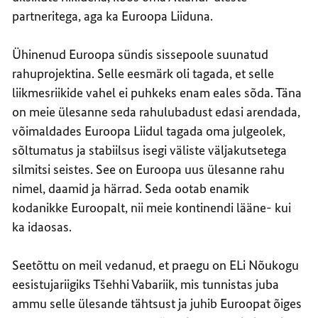
partneritega, aga ka Euroopa Liiduna.
Ühinenud Euroopa sündis sissepoole suunatud
rahuprojektina. Selle eesmärk oli tagada, et selle
liikmesriikide vahel ei puhkeks enam eales sõda. Täna
on meie ülesanne seda rahulubadust edasi arendada,
võimaldades Euroopa Liidul tagada oma julgeolek,
sõltumatus ja stabiilsus isegi väliste väljakutsetega
silmitsi seistes. See on Euroopa uus ülesanne rahu
nimel, daamid ja härrad. Seda ootab enamik
kodanikke Euroopalt, nii meie kontinendi lääne- kui
ka idaosas.
Seetõttu on meil vedanud, et praegu on ELi Nõukogu
eesistujariigiks Tšehhi Vabariik, mis tunnistas juba
ammu selle ülesande tähtsust ja juhib Euroopat õiges