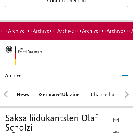
Confirm selection
+++Archive+++Archive+++Archive+++Archive+++Archive+++
Archive
Saksa
liidukantsleri
Olaf
News
Germany4Ukraine
Chancellor
Ca
Scholzi
KÕNE
Praha
Karli
Ülikoolis
Saksa liidukantsleri Olaf
29.
E-
august 2022,
Scholzi
MAIL,
kell