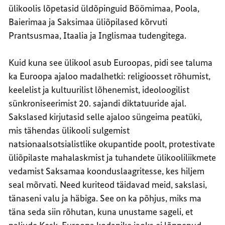
ülikoolis lõpetasid üldõpinguid Böömimaa, Poola,
Baierimaa ja Saksimaa üliõpilased kõrvuti
Prantsusmaa, Itaalia ja Inglismaa tudengitega.
Kuid kuna see ülikool asub Euroopas, pidi see taluma
ka Euroopa ajaloo madalhetki: religioosset rõhumist,
keelelist ja kultuurilist lõhenemist, ideoloogilist
sünkroniseerimist 20. sajandi diktatuuride ajal.
Sakslased kirjutasid selle ajaloo süngeima peatüki,
mis tähendas ülikooli sulgemist
natsionaalsotsialistlike okupantide poolt, protestivate
üliõpilaste mahalaskmist ja tuhandete ülikooliliikmete
vedamist Saksamaa koonduslaagritesse, kes hiljem
seal mõrvati. Need kuriteod täidavad meid, sakslasi,
tänaseni valu ja häbiga. See on ka põhjus, miks ma
täna seda siin rõhutan, kuna unustame sageli, et