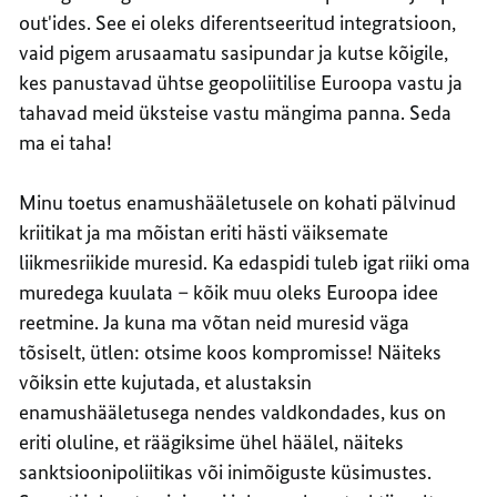
out'ides. See ei oleks diferentseeritud integratsioon,
vaid pigem arusaamatu sasipundar ja kutse kõigile,
kes panustavad ühtse geopoliitilise Euroopa vastu ja
tahavad meid üksteise vastu mängima panna. Seda
ma ei taha!
Minu toetus enamushääletusele on kohati pälvinud
kriitikat ja ma mõistan eriti hästi väiksemate
liikmesriikide muresid. Ka edaspidi tuleb igat riiki oma
muredega kuulata – kõik muu oleks Euroopa idee
reetmine. Ja kuna ma võtan neid muresid väga
tõsiselt, ütlen: otsime koos kompromisse! Näiteks
võiksin ette kujutada, et alustaksin
enamushääletusega nendes valdkondades, kus on
eriti oluline, et räägiksime ühel häälel, näiteks
sanktsioonipoliitikas või inimõiguste küsimustes.