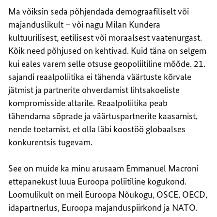
Ma võiksin seda põhjendada demograafiliselt või
majanduslikult – või nagu Milan Kundera
kultuurilisest, eetilisest või moraalsest vaatenurgast.
Kõik need põhjused on kehtivad. Kuid täna on selgem
kui eales varem selle otsuse geopoliitiline mõõde. 21.
sajandi reaalpoliitika ei tähenda väärtuste kõrvale
jätmist ja partnerite ohverdamist lihtsakoeliste
kompromisside altarile. Reaalpoliitika peab
tähendama sõprade ja väärtuspartnerite kaasamist,
nende toetamist, et olla läbi koostöö globaalses
konkurentsis tugevam.
See on muide ka minu arusaam Emmanuel Macroni
ettepanekust luua Euroopa poliitiline kogukond.
Loomulikult on meil Euroopa Nõukogu, OSCE, OECD,
idapartnerlus, Euroopa majanduspiirkond ja NATO.