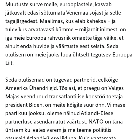
Muutuste surve meile, eurooplastele, kasvab
jätkuvalt edasi sõltumata Venemaa sõjast ja selle
tagajärgedest. Maailmas, kus elab kaheksa – ja
tulevikus arvatavasti kümme – miljardit inimest, on
iga meie Euroopa rahvusriik omaette liiga väike, et
ainult enda huvide ja väärtuste eest seista. Seda
olulisem on meie jaoks luua ühtselt tegutsev Euroopa
Liit.
Seda olulisemad on tugevad partnerid, eelkõige
Ameerika Ühendriigid. Tõsiasi, et praegu on Valges
Majas veendunud transatlantilise koostöö toetaja
president Biden, on meile kõigile suur õnn. Viimase
paari kuu jooksul oleme näinud Atlandi-ülese
partnerluse asendamatut väärtust. NATO on täna
ühtsem kui eales varem ja me teeme poliitilisi
otsuseid Atlandi-ülese liiduna. Kuid vaatamata