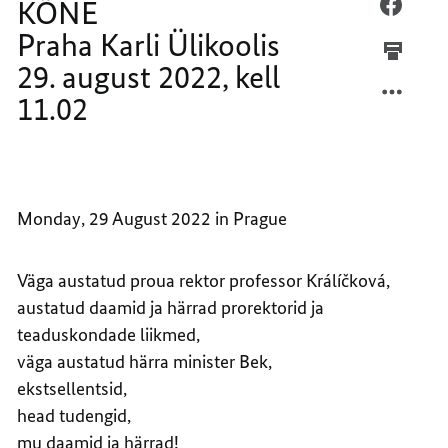
11.02
KÕNE
SAKSA
FACEB
LIIDU
SAKSA
Praha Karli Ülikoolis
OLAF
LIIDU
29. august 2022, kell
SCHOL
OLAF
11.02
KÕNE
SCHOL
PRAHA
KÕNE
KARLI
PRAHA
ÜLIKO
KARLI
29.
ÜLIKO
Monday, 29 August 2022 in Prague
AUGUS
29.
2022,
AUGUS
KELL
2022,
Väga austatud proua rektor professor Králíčková,
11.02
KELL
austatud daamid ja härrad prorektorid ja
11.02
teaduskondade liikmed,
väga austatud härra minister Bek,
ekstsellentsid,
head tudengid,
mu daamid ja härrad!