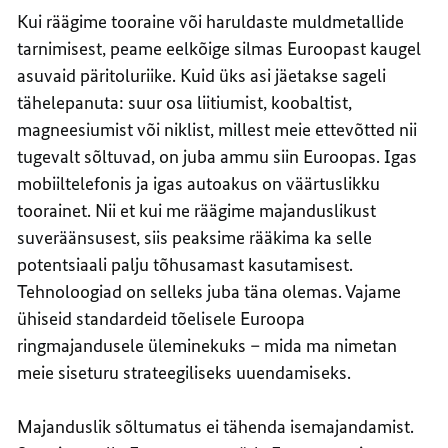
Kui räägime tooraine või haruldaste muldmetallide
tarnimisest, peame eelkõige silmas Euroopast kaugel
asuvaid päritoluriike. Kuid üks asi jäetakse sageli
tähelepanuta: suur osa liitiumist, koobaltist,
magneesiumist või niklist, millest meie ettevõtted nii
tugevalt sõltuvad, on juba ammu siin Euroopas. Igas
mobiiltelefonis ja igas autoakus on väärtuslikku
toorainet. Nii et kui me räägime majanduslikust
suveräänsusest, siis peaksime rääkima ka selle
potentsiaali palju tõhusamast kasutamisest.
Tehnoloogiad on selleks juba täna olemas. Vajame
ühiseid standardeid tõelisele Euroopa
ringmajandusele üleminekuks – mida ma nimetan
meie siseturu strateegiliseks uuendamiseks.
Majanduslik sõltumatus ei tähenda isemajandamist.