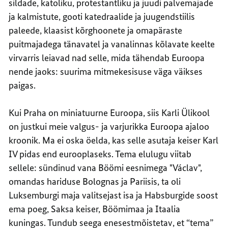
sildade, katoliku, protestantliku ja juudi palvemajade
ja kalmistute, gooti katedraalide ja juugendstiilis
paleede, klaasist kõrghoonete ja omapäraste
puitmajadega tänavatel ja vanalinnas kõlavate keelte
virvarris leiavad nad selle, mida tähendab Euroopa
nende jaoks: suurima mitmekesisuse väga väikses
paigas.
Kui Praha on miniatuurne Euroopa, siis Karli Ülikool
on justkui meie valgus- ja varjurikka Euroopa ajaloo
kroonik. Ma ei oska öelda, kas selle asutaja keiser Karl
IV pidas end eurooplaseks. Tema elulugu viitab
sellele: sündinud vana Böömi eesnimega "Václav",
omandas hariduse Bolognas ja Pariisis, ta oli
Luksemburgi maja valitsejast isa ja Habsburgide soost
ema poeg, Saksa keiser, Böömimaa ja Itaalia
kuningas. Tundub seega enesestmõistetav, et “tema”