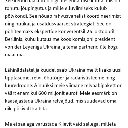
See kehtib laastatud riigi ülesehitamise kohta, mis on
tohutu jõupingutus ja mille elluviimiseks kulub
põlvkondi. See nõuab rahvusvahelist koordineerimist
ning nutikat ja usaldusväärset strateegiat. See on
põhiteemaks ekspertide konverentsil 25. oktoobril
Berliinis, kuhu kutsusime koos komisjoni president
von der Leyeniga Ukraina ja tema partnerid üle kogu
maailma.
Lähinädalatel ja kuudel saab Ukraina meilt lisaks uusi
tipptasemel relvi, õhutõrje- ja radarisüsteeme ning
luuredroone. Ainuüksi meie viimane relvaabipakett on
väärt enam kui 600 miljonit eurot. Meie eesmärk on
kaasajastada Ukraina relvajõud, mis suudavad oma
riiki püsivalt kaitsta.
Me ei saa aga varustada Kiievit vaid sellega, milleta