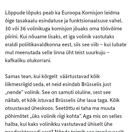
Lõppude lõpuks peab ka Euroopa Komisjon leidma
õige tasakaalu esindatuse ja funktsionaalsuse vahel.
30 või 36 volinikuga komisjon jõuaks oma töövõime
piirini. Kui nõuame lisaks, et iga volinik vastutaks
eraldi poliitikavaldkonna eest, siis see viib – kui lubate
mul meenutada selle linna üht teist suurkuju –
kafkaliku olukorrani.
Samas tean, kui kõrgelt väärtustavad kõik
liikmesriigid seda, et neid esindab Brüsselis just
„nende” volinik. See on samuti oluline, sest see
näitab, et kõik istuvad Brüsselis ühe laua taga. Kõik
otsustavad üheskoos. Seetõttu ei taha ma muuta
põhimõtet „üks volinik riigi kohta”. Aga mis on selles
halba, kui kaks volinikku vastutavad ühiselt ühe
peadirektoraadi eest? Nõnda toimib see igapäevaselt