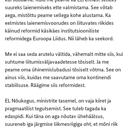
suureks laienemiseks ette valmistama. See võtab
aega, mistõttu peame sellega kohe alustama. Ka
eelmistes laienemisvoorudes on liituvates riikides
käinud reformid käsikäes institutsiooniliste
reformidega Euroopa Liidus. Nii läheb ka seekord.
Me ei saa seda arutelu vältida, vähemalt mitte siis, kui
suhtume liitumisväljavaadetesse tõsiselt. Ja me
peame oma ühinemislubadusi tõsiselt võtma. See on
ainus viis, kuidas me saavutame oma kontinendi
stabiilsuse. Räägime siis reformidest.
EL Nõukogus, ministrite tasemel, on vaja kiiret ja
pragmaatilist tegutsemist. See tuleb tagada ka
edaspidi. Kui täna on aga nõutav ühehäälsus,
suureneb iga järgmise liikmesriigiga oht, et mõni riik