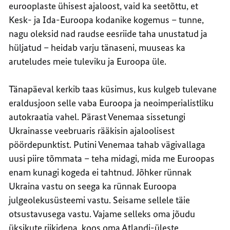
eurooplaste ühisest ajaloost, vaid ka seetõttu, et
Kesk- ja Ida-Euroopa kodanike kogemus – tunne,
nagu oleksid nad raudse eesriide taha unustatud ja
hüljatud – heidab varju tänaseni, muuseas ka
aruteludes meie tuleviku ja Euroopa üle.
Tänapäeval kerkib taas küsimus, kus kulgeb tulevane
eraldusjoon selle vaba Euroopa ja neoimperialistliku
autokraatia vahel. Pärast Venemaa sissetungi
Ukrainasse veebruaris rääkisin ajaloolisest
pöördepunktist. Putini Venemaa tahab vägivallaga
uusi piire tõmmata – teha midagi, mida me Euroopas
enam kunagi kogeda ei tahtnud. Jõhker rünnak
Ukraina vastu on seega ka rünnak Euroopa
julgeolekusüsteemi vastu. Seisame sellele täie
otsustavusega vastu. Vajame selleks oma jõudu
üksikute riikidena, koos oma Atlandi-üleste