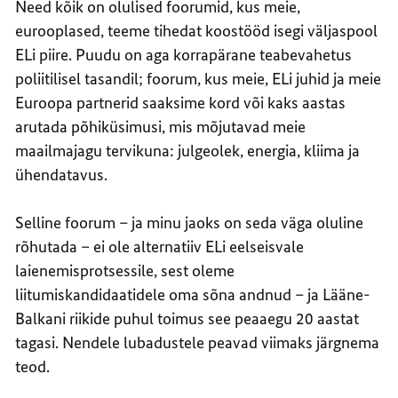
Need kõik on olulised foorumid, kus meie,
eurooplased, teeme tihedat koostööd isegi väljaspool
ELi piire. Puudu on aga korrapärane teabevahetus
poliitilisel tasandil; foorum, kus meie, ELi juhid ja meie
Euroopa partnerid saaksime kord või kaks aastas
arutada põhiküsimusi, mis mõjutavad meie
maailmajagu tervikuna: julgeolek, energia, kliima ja
ühendatavus.
Selline foorum – ja minu jaoks on seda väga oluline
rõhutada – ei ole alternatiiv ELi eelseisvale
laienemisprotsessile, sest oleme
liitumiskandidaatidele oma sõna andnud – ja Lääne-
Balkani riikide puhul toimus see peaaegu 20 aastat
tagasi. Nendele lubadustele peavad viimaks järgnema
teod.