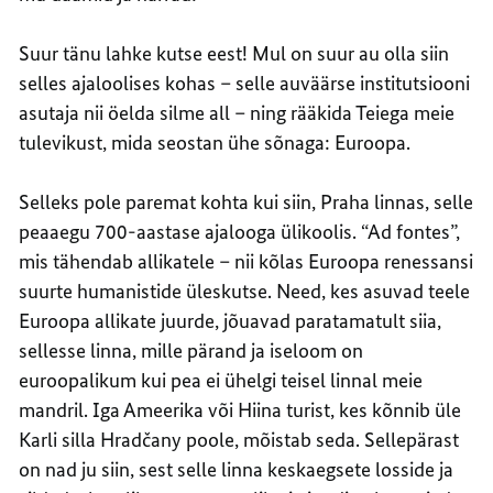
Suur tänu lahke kutse eest! Mul on suur au olla siin
selles ajaloolises kohas – selle auväärse institutsiooni
asutaja nii öelda silme all – ning rääkida Teiega meie
tulevikust, mida seostan ühe sõnaga: Euroopa.
Selleks pole paremat kohta kui siin, Praha linnas, selle
peaaegu 700-aastase ajalooga ülikoolis. “Ad fontes”,
mis tähendab allikatele – nii kõlas Euroopa renessansi
suurte humanistide üleskutse. Need, kes asuvad teele
Euroopa allikate juurde, jõuavad paratamatult siia,
sellesse linna, mille pärand ja iseloom on
euroopalikum kui pea ei ühelgi teisel linnal meie
mandril. Iga Ameerika või Hiina turist, kes kõnnib üle
Karli silla Hradčany poole, mõistab seda. Sellepärast
on nad ju siin, sest selle linna keskaegsete losside ja