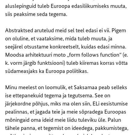
aluslepinguid tuleb Euroopa edasiliikumiseks muuta,
siis peaksime seda tegema.
Abstraktsed arutelud meid sel teel edasi ei vii. Pigem
on oluline, et vaataksime, mida tuleb muuta, ja
seejärel otsustame konkreetselt, kuidas edasi minna.
Moodsa arhitektuuri moto „form follows function“ (e.
k. vorm järgib funktsiooni) tuleb kiiremas korras võtta
südameasjaks ka Euroopa poliitikas.
Minu meelest on loomulik, et Saksamaa peab selleks
ise ettepanekuid tegema ja tegutsema. See on
järjekordne põhjus, miks ma olen siin, ELi eesistumise
pealinnas, et jagada teie ja meie sõpradega Euroopas
mõningaid oma ideid meie liidu tuleviku üle. Palun
tähele panna, et tegemist on ideedega, pakkumistega,