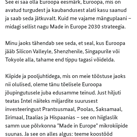
See ei saa olla Euroopa eesmärk, Euroopa, mis on
avatud turgudest ja kaubandusest alati kasu saanud
ja saab seda jätkuvalt. Kuid me vajame mänguplaani –
midagi sellist nagu Made in Europe 2030 strateegia.
Minu jaoks tähendab see seda, et seal, kus Euroopa
jääb Silicon Valleyle, Shenzhenile, Singapurile või
Tokyole alla, tahame end tippu tagasi võidelda.
Kiipide ja pooljuhtidega, mis on meie tööstuse jaoks
nii olulised, oleme tänu tõelisele Euroopa
jõupingutusele juba edusamme teinud. Just hiljuti
teatas Intel näiteks miljardite suurusest
investeeringust Prantsusmaal, Poolas, Saksamaal,
Iirimaal, Itaalias ja Hispaanias – see on hiiglaslik
samm uue põlvkonna "Made in Europe" mikrokiipide
suunas. Ja see on alles algus: teeme koostööd