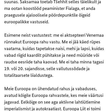
suunas. Saksamaa toetab Tšehhit selles täielikult ja
ma ootan koostööd peaminister Fialaga, et anda
praegusele ajaloolisele pöördepunktile õigeid
euroopalikke vastuseid.
Esimene neist vastustest: me ei aktsepteeri Venemaa
rünnakut Euroopa rahu vastu. Me ei jää käed rüpes
vaatama, kuidas tapetakse naisi, mehi ja lapsi, kuidas
vabad riigid kaardilt pühitakse ja need müüride või
raudse eesriide taha kaovad. Me ei taha minna tagasi
19. või 20. sajandisse, selle vallutussõdade ja
totalitaarsete liialdustega.
Meie Euroopa on ühendatud rahus ja vabaduses,
avatud kõigile Euroopa rahvastele, kes meie väärtusi
jagavad. Eelkõige on see aga aktiivne lahtiütlemine
imperialismist ja autokraatiast. Euroopa Liit ei toimi