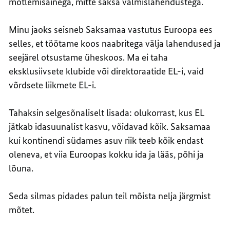
mõtlemisainega, mitte saksa valmislahendustega.
Minu jaoks seisneb Saksamaa vastutus Euroopa ees
selles, et töötame koos naabritega välja lahendused ja
seejärel otsustame üheskoos. Ma ei taha
eksklusiivsete klubide või direktoraatide EL-i, vaid
võrdsete liikmete EL-i.
Tahaksin selgesõnaliselt lisada: olukorrast, kus EL
jätkab idasuunalist kasvu, võidavad kõik. Saksamaa
kui kontinendi südames asuv riik teeb kõik endast
oleneva, et viia Euroopas kokku ida ja lääs, põhi ja
lõuna.
Seda silmas pidades palun teil mõista nelja järgmist
mõtet.