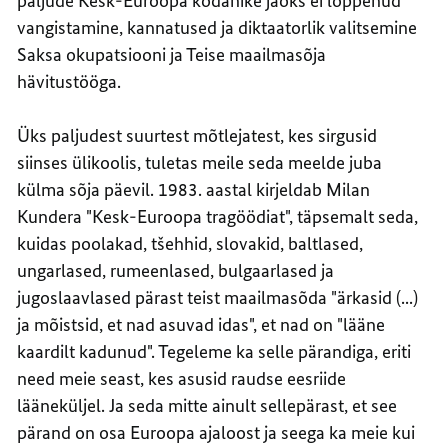
paljude Kesk-Euroopa kodanike jaoks ei lõppenud
vangistamine, kannatused ja diktaatorlik valitsemine
Saksa okupatsiooni ja Teise maailmasõja
hävitustööga.
Üks paljudest suurtest mõtlejatest, kes sirgusid
siinses ülikoolis, tuletas meile seda meelde juba
külma sõja päevil. 1983. aastal kirjeldab Milan
Kundera "Kesk-Euroopa tragöödiat", täpsemalt seda,
kuidas poolakad, tšehhid, slovakid, baltlased,
ungarlased, rumeenlased, bulgaarlased ja
jugoslaavlased pärast teist maailmasõda "ärkasid (...)
ja mõistsid, et nad asuvad idas", et nad on "lääne
kaardilt kadunud". Tegeleme ka selle pärandiga, eriti
need meie seast, kes asusid raudse eesriide
lääneküljel. Ja seda mitte ainult sellepärast, et see
pärand on osa Euroopa ajaloost ja seega ka meie kui