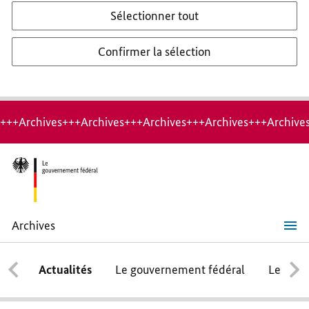
Sélectionner tout
Confirmer la sélection
+++Archives+++Archives+++Archives+++Archives+++Archive
Archives
Un
projet
par-
Actualités
Le gouvernement fédéral
Le conse
delà
les
frontières