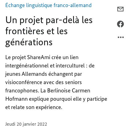
et
les
Échange linguistique franco-allemand
générations
COURR
Un projet par-delà les
UN
PROJE
FACEB
frontières et les
PAR-
UN
générations
DELÀ
PROJE
LES
PAR-
FRONT
DELÀ
Le projet ShareAmi crée un lien
ET
LES
intergénérationnel et interculturel : de
LES
FRONT
jeunes Allemands échangent par
GÉNÉR
ET
visioconférence avec des seniors
LES
francophones. La Berlinoise Carmen
GÉNÉR
Hofmann explique pourquoi elle y participe
et relate son expérience.
Jeudi 20 janvier 2022