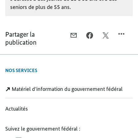
seniors de plus de 55 ans.
Partager la
COURRIEL,
FACEBOOK,
X,
publication
UN
UN
UN
PROJET
PROJET
PROJET
PAR-
PAR-
PAR-
DELÀ
DELÀ
DELÀ
NOS SERVICES
LES
LES
LES
FRONTIÈRES
FRONTIÈRES
FRONTIÈRES
ET
ET
ET
Matériel d’information du gouvernement fédéral
LES
LES
LES
GÉNÉRATIONS
GÉNÉRATIONS
GÉNÉRATIONS
Actualités
Suivez le gouvernement fédéral :