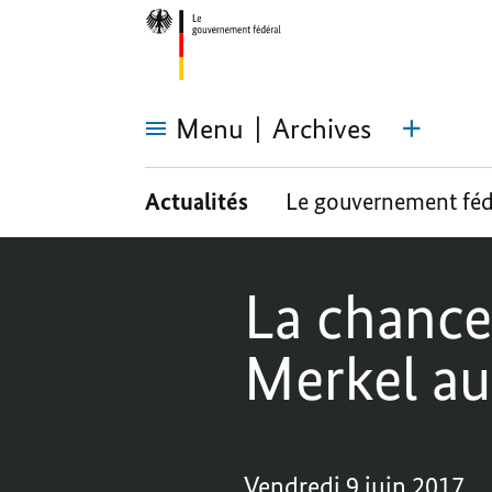
Menu
Archives
La
chancelière
Actualités
Le gouvernement féd
fédérale
Angela
Merkel
au
Mexique
et
La chance
en
Argentine
Merkel au
Vendredi 9 juin 2017