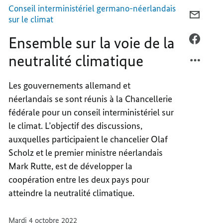
neutralité
climatique
Conseil interministériel germano-néerlandais
COURR
sur le climat
ENSEM
Ensemble sur la voie de la
SUR
FACEB
LA
ENSEM
neutralité climatique
VOIE
SUR
DE
LA
Les gouvernements allemand et
LA
VOIE
néerlandais se sont réunis à la Chancellerie
NEUTR
DE
CLIMA
LA
fédérale pour un conseil interministériel sur
NEUTR
le climat. L’objectif des discussions,
CLIMA
auxquelles participaient le chancelier Olaf
Scholz et le premier ministre néerlandais
Mark Rutte, est de développer la
coopération entre les deux pays pour
atteindre la neutralité climatique.
Mardi 4 octobre 2022