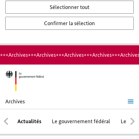
Sélectionner tout
Confirmer la sélection
+++Archives+++Archives+++Archives+++Archives+++Archive
Archives
Ensemble
sur
la
Actualités
Le gouvernement fédéral
Le conse
voie
de
la