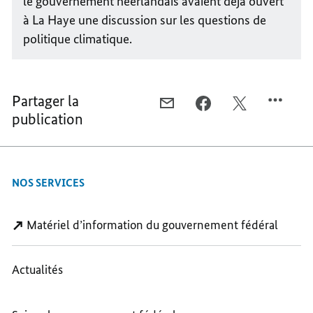
le gouvernement néerlandais avaient déjà ouvert
à La Haye une discussion sur les questions de
politique climatique.
Partager la
COURRIEL,
FACEBOOK,
X,
publication
ENSEMBLE
ENSEMBLE
ENSEMBLE
SUR
SUR
SUR
LA
LA
LA
VOIE
VOIE
VOIE
NOS SERVICES
DE
DE
DE
LA
LA
LA
NEUTRALITÉ
NEUTRALITÉ
NEUTRALITÉ
Matériel d’information du gouvernement fédéral
CLIMATIQUE
CLIMATIQUE
CLIMATIQUE
Actualités