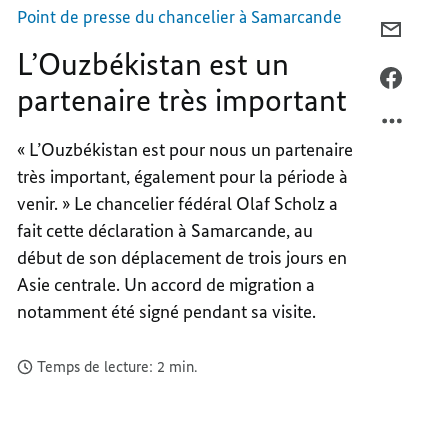
Point de presse du chancelier à Samarcande
COURR
L’Ouzbékistan est un
L’OUZ
EST
FACEB
partenaire très important
UN
L’OUZ
PARTE
EST
« L’Ouzbékistan est pour nous un partenaire
TRÈS
UN
très important, également pour la période à
IMPOR
PARTE
TRÈS
venir. » Le chancelier fédéral Olaf Scholz a
IMPOR
fait cette déclaration à Samarcande, au
début de son déplacement de trois jours en
Asie centrale. Un accord de migration a
notamment été signé pendant sa visite.
Temps de lecture: 2 min.