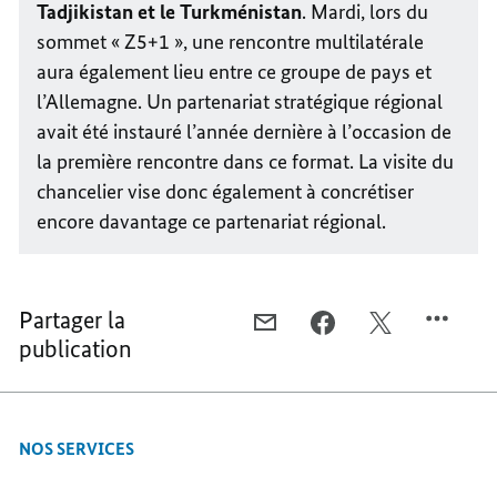
Tadjikistan et le Turkménistan
. Mardi, lors du
sommet « Z5+1 », une rencontre multilatérale
aura également lieu entre ce groupe de pays et
l’Allemagne. Un partenariat stratégique régional
avait été instauré l’année dernière à l’occasion de
la première rencontre dans ce format. La visite du
chancelier vise donc également à concrétiser
encore davantage ce partenariat régional.
Partager la
COURRIEL,
FACEBOOK,
X,
publication
L’OUZBÉKISTAN
L’OUZBÉKISTAN
L’OUZBÉKISTA
EST
EST
EST
UN
UN
UN
PARTENAIRE
PARTENAIRE
PARTENAIRE
NOS SERVICES
TRÈS
TRÈS
TRÈS
IMPORTANT
IMPORTANT
IMPORTANT