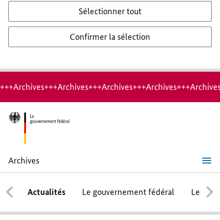
Sélectionner tout
Confirmer la sélection
+++Archives+++Archives+++Archives+++Archives+++Archive
Archives
L’Ouzbékistan
est
un
Actualités
Le gouvernement fédéral
Le conse
partenaire
très
important