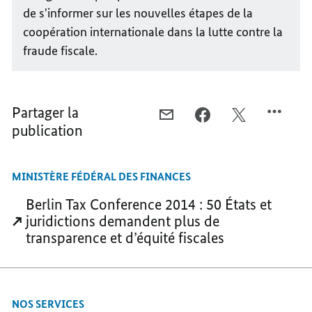
de s'informer sur les nouvelles étapes de la
coopération internationale dans la lutte contre la
fraude fiscale.
Partager la
COURRIEL,
FACEBOOK,
X,
publication
ENSEMBLE
ENSEMBLE
ENSEMBLE
CONTRE
CONTRE
CONTRE
LA
LA
LA
MINISTÈRE FÉDÉRAL DES FINANCES
FRAUDE
FRAUDE
FRAUDE
FISCALE
FISCALE
FISCALE
Berlin Tax Conference 2014 : 50 États et
juridictions demandent plus de
transparence et d’équité fiscales
NOS SERVICES