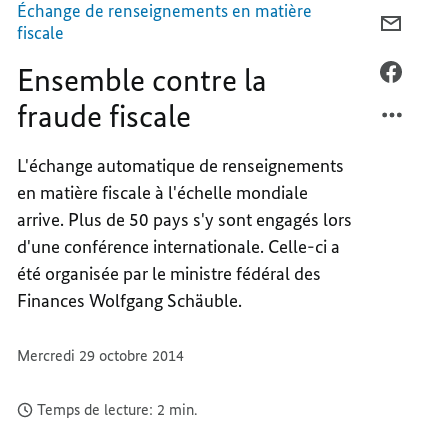
Échange de renseignements en matière
COURR
fiscale
ENSEM
Ensemble contre la
CONTR
FACEB
LA
ENSEM
fraude fiscale
FRAUD
CONTR
FISCAL
LA
L'échange automatique de renseignements
FRAUD
en matière fiscale à l'échelle mondiale
FISCAL
arrive. Plus de 50 pays s'y sont engagés lors
d'une conférence internationale. Celle-ci a
été organisée par le ministre fédéral des
Finances Wolfgang Schäuble.
Mercredi 29 octobre 2014
Temps de lecture: 2 min.