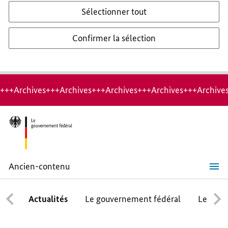
Sélectionner tout
Confirmer la sélection
+++Archives+++Archives+++Archives+++Archives+++Archive
Ancien-contenu
Ensemble
contre
la
Actualités
Le gouvernement fédéral
Le conse
fraude
fiscale