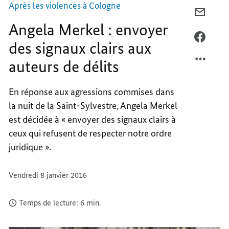
clairs
Après les violences à Cologne
aux
COURR
auteurs
de
Angela Merkel : envoyer
ANGEL
délits
MERKE
FACEB
des signaux clairs aux
:
ANGEL
auteurs de délits
ENVOY
MERKE
DES
:
SIGNA
ENVOY
En réponse aux agressions commises dans
CLAIR
DES
la nuit de la Saint-Sylvestre, Angela Merkel
AUX
SIGNA
est décidée à « envoyer des signaux clairs à
AUTEU
CLAIR
ceux qui refusent de respecter notre ordre
DE
AUX
juridique ».
DÉLIT
AUTEU
DE
DÉLIT
Vendredi 8 janvier 2016
Temps de lecture: 6 min.