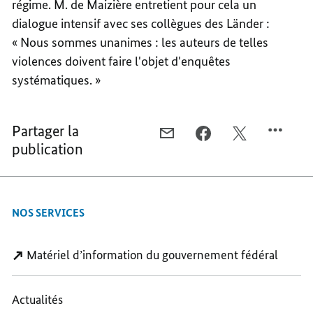
régime. M. de Maizière entretient pour cela un
dialogue intensif avec ses collègues des Länder :
« Nous sommes unanimes : les auteurs de telles
violences doivent faire l'objet d'enquêtes
systématiques. »
Partager la
COURRIEL,
FACEBOOK,
X,
publication
ANGELA
ANGELA
ANGELA
MERKEL
MERKEL
MERKEL
:
:
:
ENVOYER
ENVOYER
ENVOYER
NOS SERVICES
DES
DES
DES
SIGNAUX
SIGNAUX
SIGNAUX
CLAIRS
CLAIRS
CLAIRS
Matériel d’information du gouvernement fédéral
AUX
AUX
AUX
AUTEURS
AUTEURS
AUTEURS
Actualités
DE
DE
DE