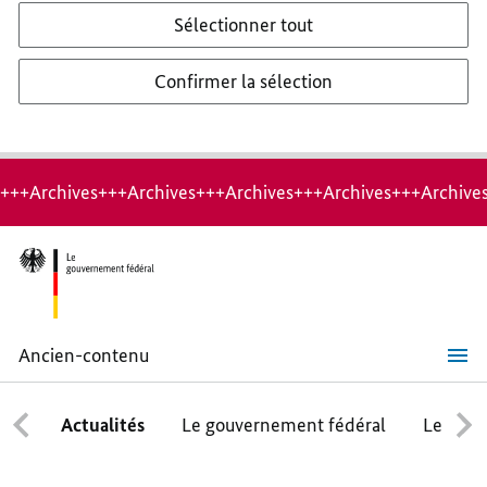
Sélectionner tout
Confirmer la sélection
+++Archives+++Archives+++Archives+++Archives+++Archive
Ancien-contenu
Angela
Merkel
:
Actualités
Le gouvernement fédéral
Le conse
envoyer
des
signaux