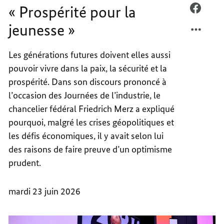
« Prospérité pour la
PROSP
FACEB
POUR
«
jeunesse »
LA
PROSP
JEUNE
POUR
Les générations futures doivent elles aussi
»
LA
pouvoir vivre dans la paix, la sécurité et la
JEUNE
»
prospérité. Dans son discours prononcé à
l’occasion des Journées de l’industrie, le
chancelier fédéral Friedrich Merz a expliqué
pourquoi, malgré les crises géopolitiques et
les défis économiques, il y avait selon lui
des raisons de faire preuve d’un optimisme
prudent.
mardi 23 juin 2026