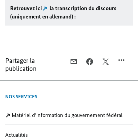
Retrouvez
ici
la transcription du discours
(uniquement en allemand) :
Partager la
COURRIEL,
FACEBOOK,
X,
publication
«
«
«
PROSPÉRITÉ
PROSPÉRITÉ
PROSPÉRITÉ
POUR
POUR
POUR
LA
LA
LA
NOS SERVICES
JEUNESSE
JEUNESSE
JEUNESSE
»
»
»
Matériel d’information du gouvernement fédéral
Actualités