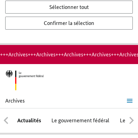
Sélectionner tout
Confirmer la sélection
+++Archives+++Archives+++Archives+++Archives+++Archive
Archives
Un
signal
fort
Actualités
Le gouvernement fédéral
Le conse
d’unité
et
de