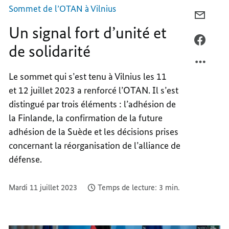
solidarité
Sommet de l’OTAN à Vilnius
COURR
Un signal fort d’unité et
UN
SIGNA
FACEB
de solidarité
FORT
UN
D’UNI
SIGNA
Le sommet qui s’est tenu à Vilnius les 11
ET
FORT
et 12 juillet 2023 a renforcé l’OTAN. Il s’est
DE
D’UNI
SOLID
ET
distingué par trois éléments : l’adhésion de
DE
la Finlande, la confirmation de la future
SOLID
adhésion de la Suède et les décisions prises
concernant la réorganisation de l’alliance de
défense.
Mardi 11 juillet 2023
Temps de lecture: 3 min.