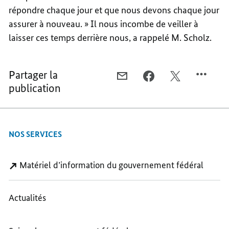
répondre chaque jour et que nous devons chaque jour
assurer à nouveau. » Il nous incombe de veiller à
laisser ces temps derrière nous, a rappelé M. Scholz.
Partager la
COURRIEL,
FACEBOOK,
X,
publication
APPROFONDIR
APPROFONDIR
APPROFONDIR
LES
LES
LES
EXCELLENTES
EXCELLENTES
EXCELLENTES
RELATIONS
RELATIONS
RELATIONS
NOS SERVICES
AVEC
AVEC
AVEC
L’AMÉRIQUE
L’AMÉRIQUE
L’AMÉRIQUE
LATINE
LATINE
LATINE
Matériel d’information du gouvernement fédéral
Actualités