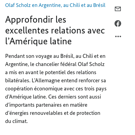
latine
Olaf Scholz en Argentine, au Chili et au Brésil
COURR
Approfondir les
APPRO
LES
FACEB
excellentes relations avec
EXCEL
APPRO
l’Amérique latine
RELAT
LES
AVEC
EXCEL
L’AMÉ
RELAT
Pendant son voyage au Brésil, au Chili et en
LATIN
AVEC
Argentine, le chancelier fédéral Olaf Scholz
L’AMÉ
a mis en avant le potentiel des relations
LATIN
bilatérales. L’Allemagne entend renforcer sa
coopération économique avec ces trois pays
d’Amérique latine. Ces derniers sont aussi
d’importants partenaires en matière
d’énergies renouvelables et de protection
du climat.