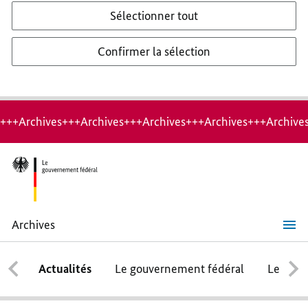
Sélectionner tout
Confirmer la sélection
+++Archives+++Archives+++Archives+++Archives+++Archive
Archives
Approfondir
les
excellentes
Actualités
Le gouvernement fédéral
Le conse
relations
avec
l’Amérique