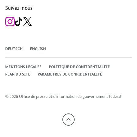
Facebook
Instagram
WhatsApp
X
Mastodon
YouTube
Suivez-nous
du
du
du
du
du
du
gouvernement
chancelier
gouvernement
chancelier
gouvernement
gouvernement
fédéral
fédéral
fédéral
fédéral
fédéral
fédéral
Vers
vers
vers
le
la
la
compte
chaîne
chaîne
Instagram
TikTok
X
du
du
du
chancelier
gouvernement
chancelier
fédéral
fédéral
fédéral
DEUTSCH
ENGLISH
MENTIONS LÉGALES
POLITIQUE DE CONFIDENTIALITÉ
PLAN DU SITE
PARAMETRES DE CONFIDENTIALITÉ
© 2026 Office de presse et d’information du gouvernement fédéral
Vers
le
haut