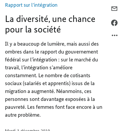
société
Rapport sur l’intégration
COURR
La diversité, une chance
LA
DIVERS
FACEB
pour la société
UNE
LA
CHANC
DIVERS
Il y a beaucoup de lumière, mais aussi des
POUR
UNE
ombres dans le rapport du gouvernement
LA
CHANC
SOCIÉ
POUR
fédéral sur l’intégration : sur le marché du
LA
travail, l’intégration s’améliore
SOCIÉ
constamment. Le nombre de cotisants
sociaux (salariés et apprentis) issus de la
migration a augmenté. Néanmoins, ces
personnes sont davantage exposées à la
pauvreté. Les femmes font face encore à un
autre problème.
Mardi 3 décembre 2019