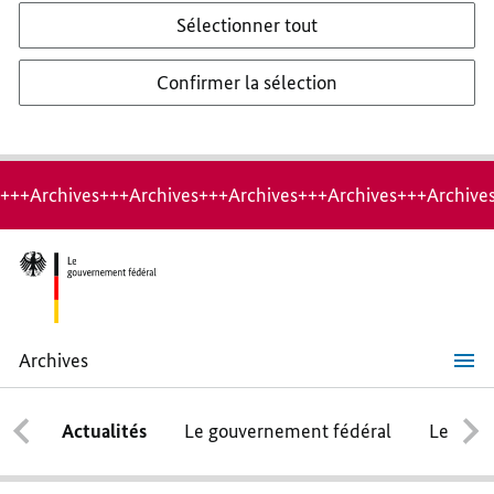
Sélectionner tout
Confirmer la sélection
+++Archives+++Archives+++Archives+++Archives+++Archive
Archives
La
diversité,
une
Actualités
Le gouvernement fédéral
Le conse
chance
pour
la