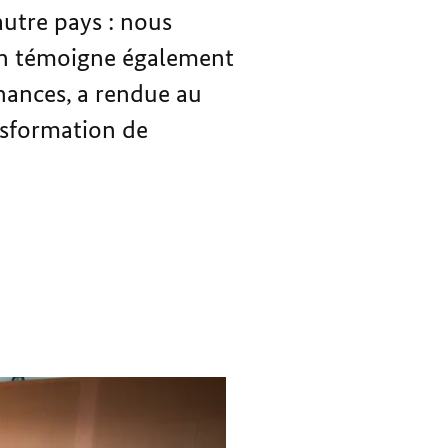
LA
FÉDÉRAL
autre pays : nous
FRANCE
REÇOIT
. En témoigne également
LA
FRANCE
inances, a rendue au
ansformation de