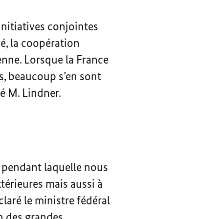
nitiatives conjointes
sé, la coopération
enne. Lorsque la France
es, beaucoup s’en sont
ré M. Lindner.
 pendant laquelle nous
érieures mais aussi à
laré le ministre fédéral
n des grandes