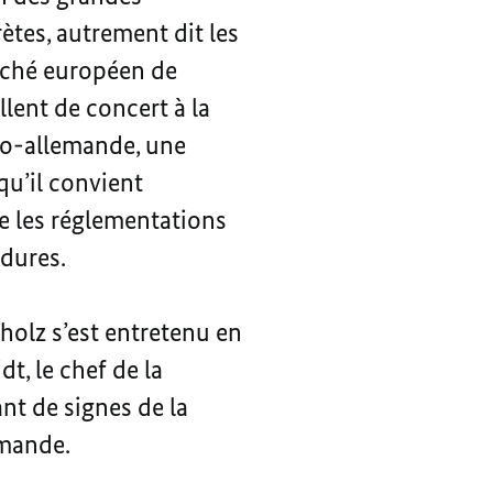
tes, autrement dit les
arché européen de
llent de concert à la
nco-allemande, une
qu’il convient
e les réglementations
édures.
cholz s’est entretenu en
, le chef de la
ant de signes de la
emande.