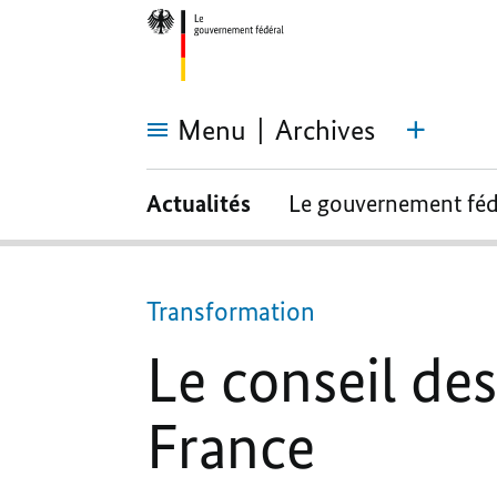
Menu
Archives
Le
conseil
Actualités
Le gouvernement féd
des
ministres
fédéral
reçoit
la
France
Transformation
Le conseil des
France