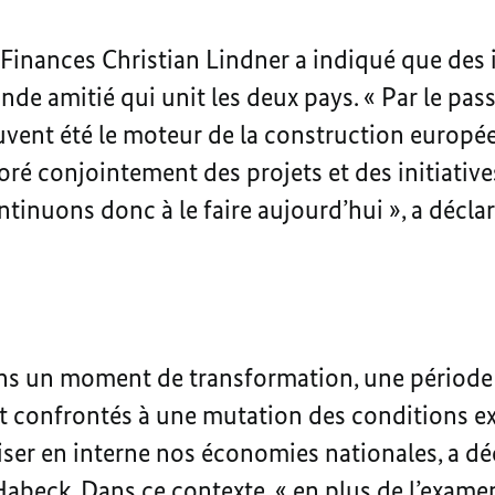
 Finances Christian Lindner a indiqué que des i
nde amitié qui unit les deux pays. « Par le pas
vent été le moteur de la construction europé
oré conjointement des projets et des initiativ
ntinuons donc à le faire aujourd’hui », a décla
ans un moment de transformation, une période
confrontés à une mutation des conditions ext
iser en interne nos économies nationales, a déc
abeck. Dans ce contexte, « en plus de l’exame