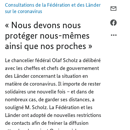
ainsi
que
Consultations de la Fédération et des Länder
nos
COURR
sur le coronavirus
proches »
«
« Nous devons nous
NOUS
FACEB
DEVON
«
protéger nous-mêmes
NOUS
NOUS
ainsi que nos proches »
PROTÉ
DEVON
NOUS-
NOUS
MÊME
PROTÉ
Le chancelier fédéral Olaf Scholz a délibéré
AINSI
NOUS-
avec les cheffes et chefs de gouvernement
QUE
MÊME
des Länder concernant la situation en
NOS
AINSI
matière de coronavirus. Il importe de rester
PROCH
QUE
solidaires une nouvelle fois – et dans de
»
NOS
nombreux cas, de garder ses distances, a
PROCH
»
souligné M. Scholz. La Fédération et les
Länder ont adopté de nouvelles restrictions
de contacts afin de freiner la diffusion