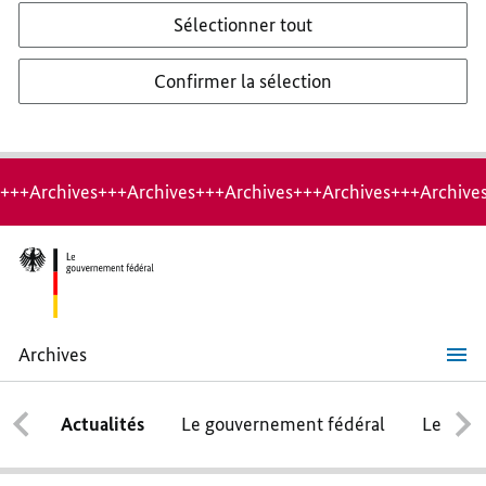
Sélectionner tout
Confirmer la sélection
+++Archives+++Archives+++Archives+++Archives+++Archive
Archives
« Nous
devons
nous
Actualités
Le gouvernement fédéral
Le conse
protéger
nous-
mêmes