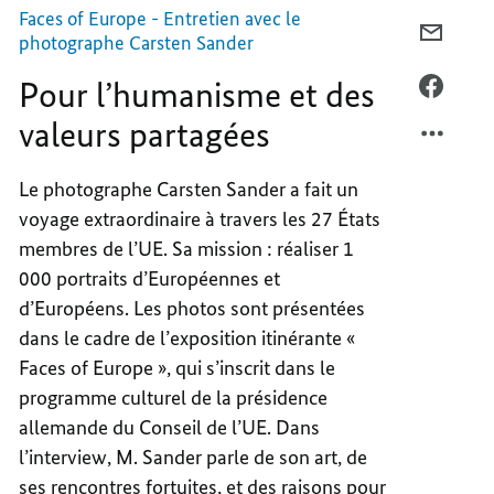
Faces of Europe - Entretien avec le
COURR
photographe Carsten Sander
POUR
Pour l’humanisme et des
L’HUM
FACEB
ET
POUR
valeurs partagées
DES
L’HUM
VALEU
ET
Le photographe Carsten Sander a fait un
PARTA
DES
voyage extraordinaire à travers les 27 États
VALEU
PARTA
membres de l’UE. Sa mission : réaliser 1
000 portraits d’Européennes et
d’Européens. Les photos sont présentées
dans le cadre de l’exposition itinérante «
Faces of Europe », qui s’inscrit dans le
programme culturel de la présidence
allemande du Conseil de l’UE. Dans
l’interview, M. Sander parle de son art, de
ses rencontres fortuites, et des raisons pour