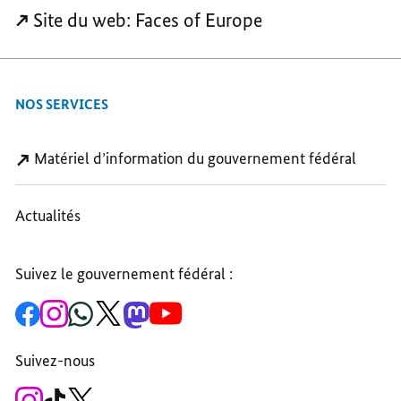
Site du web: Faces of Europe
NOS SERVICES
Matériel d’information du gouvernement fédéral
Actualités
Suivez le gouvernement fédéral :
vers
Vers
vers
vers
vers
vers
la
le
la
la
la
la
page
compte
chaîne
chaîne
chaîne
chaîne
Facebook
Instagram
WhatsApp
X
Mastodon
YouTube
Suivez-nous
du
du
du
du
du
du
gouvernement
chancelier
gouvernement
chancelier
gouvernement
gouvernement
fédéral
fédéral
fédéral
fédéral
fédéral
fédéral
Vers
vers
vers