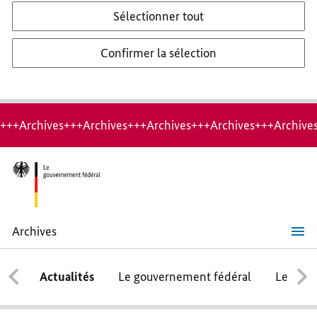
Sélectionner tout
Confirmer la sélection
+++Archives+++Archives+++Archives+++Archives+++Archive
Archives
Pour
l’humanisme
et
Actualités
Le gouvernement fédéral
Le conse
des
valeurs
partagées