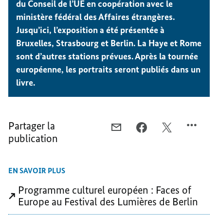
du Conseil de l’UE en coopération avec le
ministère fédéral des Affaires étrangères.
Jusqu’ici, l’exposition a été présentée à
Bruxelles, Strasbourg et Berlin. La Haye et Rome
sont d’autres stations prévues. Après la tournée
européenne, les portraits seront publiés dans un
livre.
Partager la
COURRIEL,
FACEBOOK,
X,
publication
POUR
POUR
POUR
L’HUMANISME
L’HUMANISME
L’HUMANISME
ET
ET
ET
EN SAVOIR PLUS
DES
DES
DES
VALEURS
VALEURS
VALEURS
Programme culturel européen : Faces of
PARTAGÉES
PARTAGÉES
PARTAGÉES
Europe au Festival des Lumières de Berlin