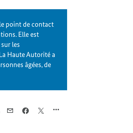
le point de contact
ions. Elle est
sur les
La Haute Autorité a
ersonnes âgées, de
n
COURRIEL,
FACEBOOK,
X,
FERDA
FERDA
FERDA
ATAMAN,
ATAMAN,
ATAMAN,
NOUVELLE
NOUVELLE
NOUVELLE