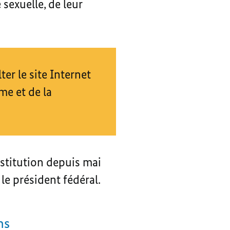
 sexuelle, de leur
er le site Internet
me et de la
nstitution depuis mai
e président fédéral.
ns