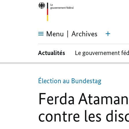
Menu
Archives
Ferda
Ataman,
Actualités
Le gouvernement féd
nouvelle
déléguée
à
la
lutte
contre
Élection au Bundestag
les
discriminations
Ferda Ataman,
contre les dis