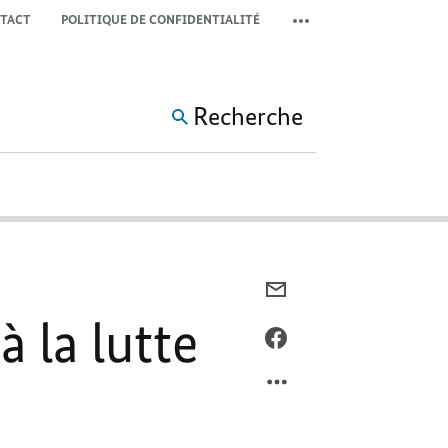
TACT
POLITIQUE DE CONFIDENTIALITÉ
COMMUTER LA MÉTA-NAV
Recherche
COURRIEL,
FERDA
 la lutte
ATAMAN,
FACEBOOK,
NOUVELLE
FERDA
DÉLÉGUÉE
ATAMAN,
À
NOUVELLE
LA
DÉLÉGUÉE