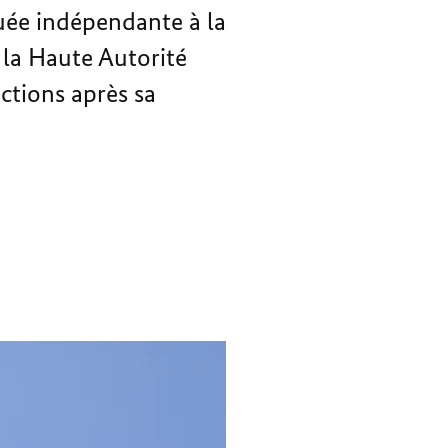
LUTTE
À
ée indépendante à la
CONTRE
LA
 la Haute Autorité
LES
LUTTE
DISCRIMINATIONS
CONTRE
ctions après sa
LES
DISCRIMINATIONS